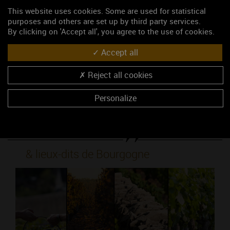
This website uses cookies. Some are used for statistical
purposes and others are set up by third party services.
LIENS RAPIDES
By clicking on 'Accept all', you agree to the use of cookies.
Définition des Climats et lieux-dits
Accept all
Des origines très variées
L'inscription au Patrimoine mondial de l'humanité
Reject all cookies
Explorer les Climats
Personalize
Les Climats
& lieux-dits de Bourgogne