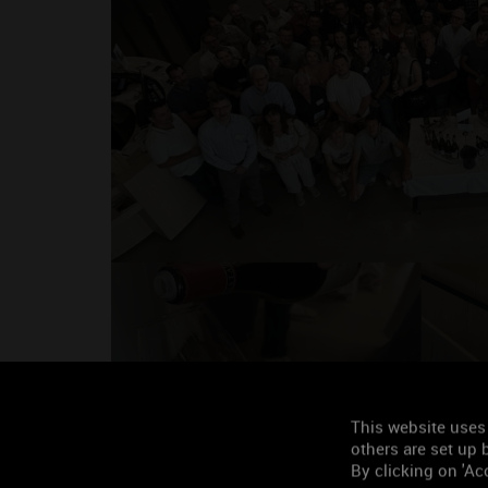
Découvrez les 188 vins l
Cave de Prestige 2026
This website uses
others are set up b
By clicking on 'Acc