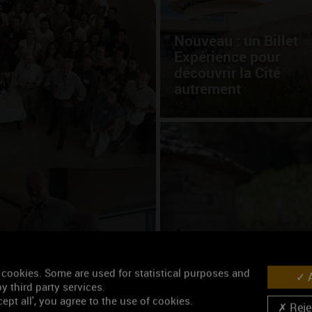
Nouveau : un Billet
Expérience pour
découvrir la Cité
autrement
auréats de la
Cet été, partez à la
rencontre des vins d
 cookies. Some are used for statistical purposes and
A
Bourgogne
y third party services.
ept all', you agree to the use of cookies.
Rejec