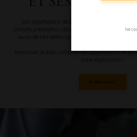
et ses appell
Les appellations de Bourgogne, vous connaissez
Climats prestigieux, classés en Premiers et Grands 
Ne coc
aussi de très belles appellations Villages et Régio
découvrir ?
Retrouvez la liste complète des appellations de 
votre exploration !
Je découvre !