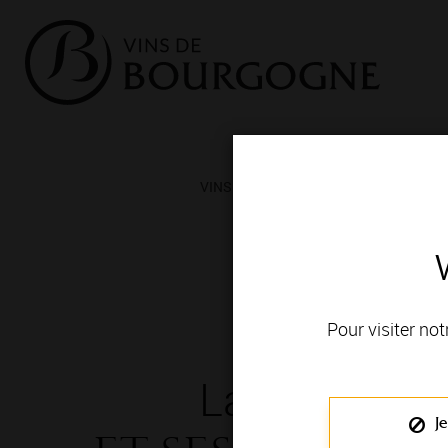
VINS ET TERROIRS
VIGNERONS 
Pour visiter not
La Bourgog
Je