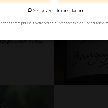
ations
Se souvenir de mes données
 ? Célèbre pour ses
Crus, la Bourgogne offre
hez pas cette phrase si votre ordinateur est accessible à une personne 
nales. Vous voulez les
Bourgogne et commencez