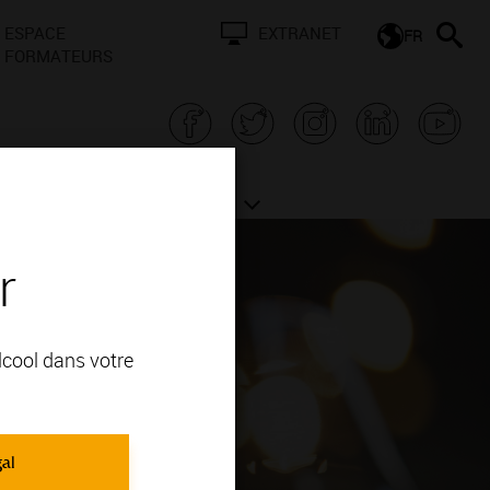
ESPACE
EXTRANET
FR
FORMATEURS
N BOURGOGNE
ACTUALITÉS
r
alcool dans votre
gal