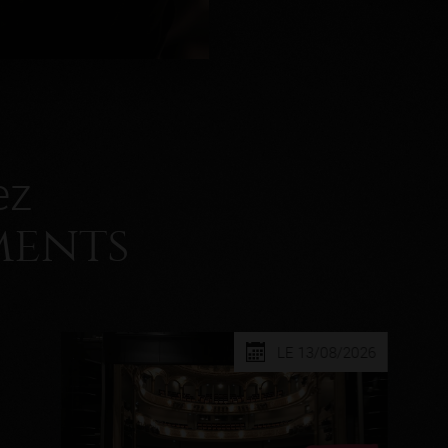
ez
ments
LE 13/08/2026