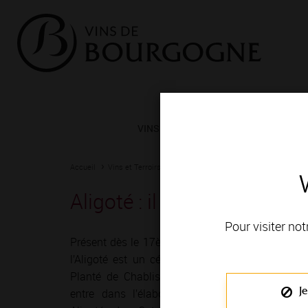
VINS ET TERROIRS
VIGNERONS 
Accueil
Vins et Terroirs
Nos cépages, nos couleurs
Aligoté
Aligoté : il a tout d’un gran
Pour visiter not
Présent dès le 17ème siècle en Bourgogne,
l’Aligoté est un cépage natif de la région.
Planté de Chablis jusqu’au Mâconnais, il
Je
entre dans l’élaboration des Bourgogne-