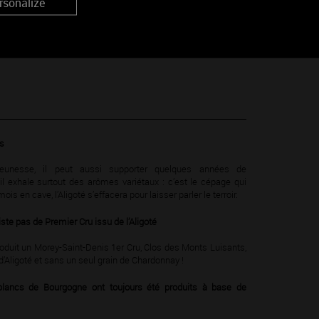
rsonalize
s Bourgogne Aligotés plus âgés, capables de révéler leurs
ayer sur des viandes blanches, ou en fin de repas, sur des
as
eunesse, il peut aussi supporter quelques années de
 il exhale surtout des arômes variétaux : c’est le cépage qui
is en cave, l’Aligoté s’effacera pour laisser parler le terroir.
iste pas de Premier Cru issu de l’Aligoté
duit un Morey-Saint-Denis 1er Cru, Clos des Monts Luisants,
’Aligoté et sans un seul grain de Chardonnay !
lancs de Bourgogne ont toujours été produits à base de