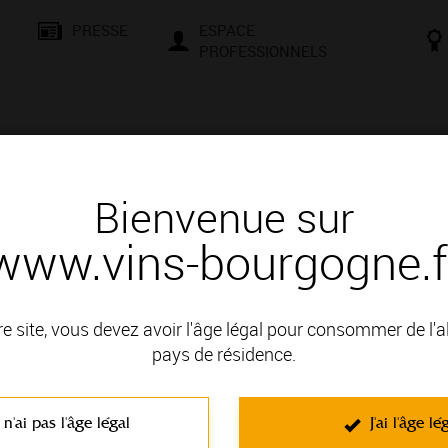
PRESSE
ESPACE
PROFESSIONNELS
& SAVOIR-FAIRE
CONSEILS ET DÉGUSTATION
VISITES E
Bienvenue sur
www.vins-bourgogne.f
Aligoté : il a tout d’un grand !
d !
re site, vous devez avoir l'âge légal pour consommer de l'
pays de résidence.
Aligoté et Chardonnay : des origine
L’Aligoté appartient à
 n'ai pas l'âge légal
J'ai l'âge lé
comme le
Chardonnay
Noir.