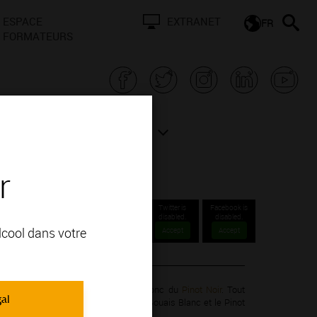
ESPACE
EXTRANET
FR
FORMATEURS
N BOURGOGNE
ACTUALITÉS
r
Twitter is
Facebook is
disabled.
disabled.
alcool dans votre
Accept
Accept
s communes
 la famille des Noiriens et descend donc du
Pinot Noir
. Tout
gal
, il est issu d’un croisement entre le Gouais Blanc et le Pinot