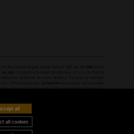
n
,
le Bourgogne Aligoté régale d’abord l’œil par sa
robe
jaune
e.
Au nez
, il propose un éventail de délicieux
arômes
de fruits à
 blanches, de pêche, de citron, de tilleul, d'acacia, de noisette
arfois même d'agrumes.
La bouche
est toujours remarquable
notes iodées et salines, sans oublier une acidité fruitée qui lui
eur.
non de table idéal.
ccept all
le jardin, un déjeuner au bord de l’eau, un barbecue, ou une
e Bourgogne Aligoté est le compagnon idéal pour passer un
t all cookies
tout aussi bien à
table
.
Avec des fruits de mer et des huîtres,
otes iodées et salines.
Sur des poissons ou des crustacés,