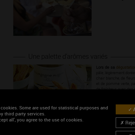
Une palette d’arômes variés
Lors de sa
dégustatio
pâle, légèrement doré
chair blanche, de fleurs
et de pomme verte, p
de fraîcheur, avec des 
assure une belle longu
Il est aussi un compag
 cookies. Some are used for statistical purposes and
A
Pour un apéritif dans 
y third party services.
soirée entre amis, l
ept all', you agree to the use of cookies.
Rejec
moment convivial.
Il vous accompagnera 
il transcendera ses n