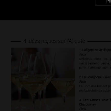
Pe
choisissez plutôt de
terroirs.
Pourquoi ne pas l’ess
fromages frais ou affinés ? Il fera des merveilles !
4 idées reçues sur l’Aligoté
1. L’Aligoté ne vieillit p
Faux
Délicieux dans sa j
vieillissement. Jeune,
parle. Après quelques mo
2. En Bourgogne, il n’ex
Faux
Le Domaine Ponsot pro
exclusivement à base d
3. Les Grands Crus b
Chardonnay
Faux