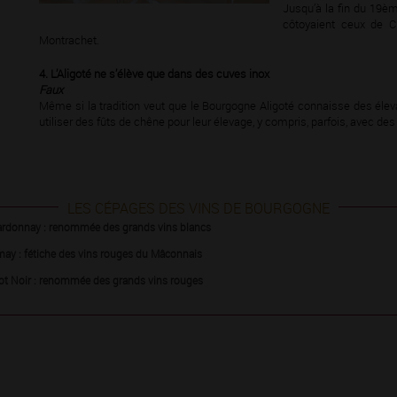
Jusqu’à la fin du 19èm
côtoyaient ceux de 
Montrachet.
4. L’Aligoté ne s’élève que dans des cuves inox
Faux
Même si la tradition veut que le Bourgogne Aligoté connaisse des éleva
utiliser des fûts de chêne pour leur élevage, y compris, parfois, avec des
LES CÉPAGES DES VINS DE BOURGOGNE
ardonnay : renommée des grands vins blancs
ay : fétiche des vins rouges du Mâconnais
ot Noir : renommée des grands vins rouges