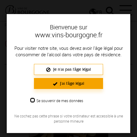
FR
Plan de site
Classification des appellations
Bienvenue sur
www.vins-bourgogne.fr
Classification des appellations
Pour visiter notre site, vous devez avoir l'âge légal pour
consommer de l'alcool dans votre pays de résidence.
Comprendre les appellations des vins
Je n'ai pas l'âge légal
de Bourgogne
J'ai l'âge légal
Se souvenir de mes données
Ne cochez pas cette phrase si votre ordinateur est accessible à une
personne mineure