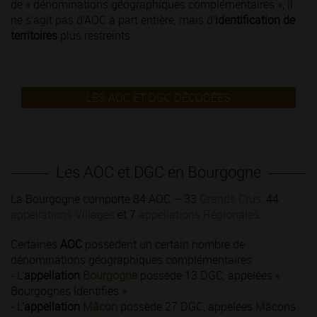
de « dénominations géographiques complémentaires », il
ne s’agit pas d’AOC à part entière, mais d’
identification de
territoires
plus restreints.
LES AOC ET DGC DÉCODÉES
Les AOC et DGC en Bourgogne
La Bourgogne comporte 84 AOC – 33
Grands Crus
, 44
appellations Villages
et 7
appellations Régionales
.
Certaines
AOC
possèdent un certain nombre de
dénominations géographiques complémentaires :
- L’
appellation
Bourgogne
possède 13 DGC, appelées «
Bourgognes Identifiés ».
- L’
appellation
Mâcon
possède 27 DGC, appelées Mâcons