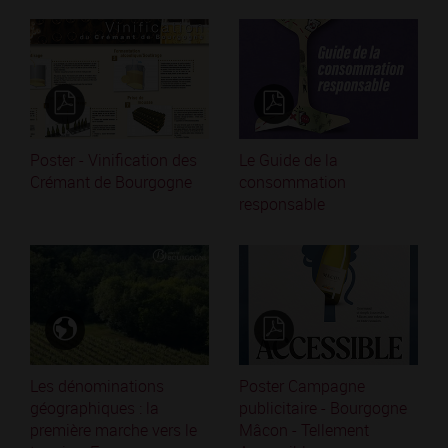
Poster - Vinification des
Le Guide de la
Crémant de Bourgogne
consommation
responsable
Les dénominations
Poster Campagne
géographiques : la
publicitaire - Bourgogne
première marche vers le
Mâcon - Tellement