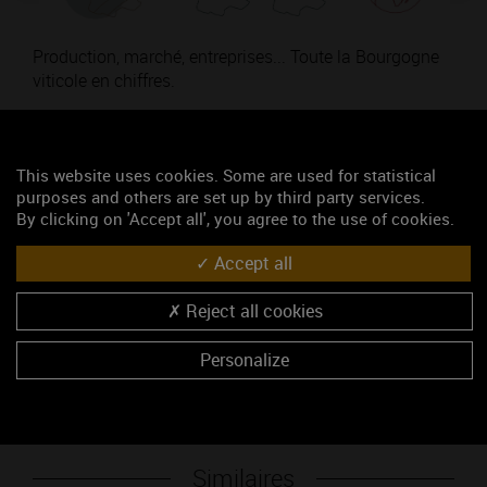
Production, marché, entreprises... Toute la Bourgogne
viticole en chiffres.
Thématique : Pour découvrir
Poids : 935,37 Ko
This website uses cookies. Some are used for statistical
Ajouté le 01 novembre 2017
purposes and others are set up by third party services.
By clicking on 'Accept all', you agree to the use of cookies.
Mots-clés
Accept all
Infographie
Chiffres clés
datas
données
informations
Reject all cookies
Télécharger
Personalize
Similaires