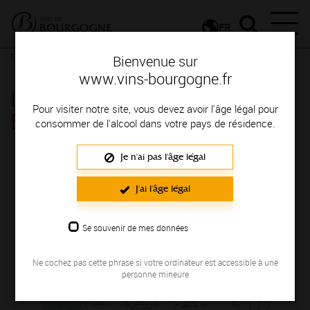
FR
Nos ressources
Les chiffres clés de la Bourgogne viticole
Bienvenue sur
www.vins-bourgogne.fr
Les chiffres clés de la
Pour visiter notre site, vous devez avoir l'âge légal pour
Bourgogne viticole
consommer de l'alcool dans votre pays de résidence.
Je n'ai pas l'âge légal
J'ai l'âge légal
Se souvenir de mes données
Ne cochez pas cette phrase si votre ordinateur est accessible à une
personne mineure