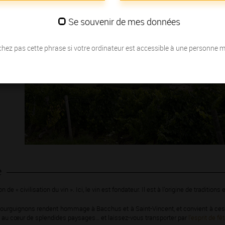
Se souvenir de mes données
hez pas cette phrase si votre ordinateur est accessible à une personne 
e
 « civilisation du vin ». Ici, le vin est fondateur. Il est à l’origine de traditions
 bourguignons rendent hommage à Bacchus et à Saint-Vincent, et convient à ces 
au cœur de splendides paysages… et laissez-vous transporter par
l’esprit de f