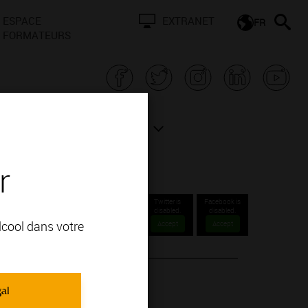
ESPACE
EXTRANET
FR
FORMATEURS
N BOURGOGNE
ACTUALITÉS
r
Twitter is
Facebook is
disabled.
disabled.
alcool dans votre
Accept
Accept
gal