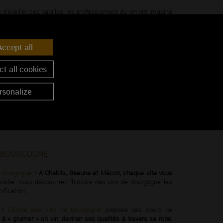
’éveiller ses papilles, les professionnels du vin ont imaginé
ée dans le vignoble, d’un concert dans un cellier, d’un mâchon
ncontres gustatives et culturelles sont multiples et variées
,
ccept all
ire partager le bonheur de découvrir les arômes et saveurs des
t all cookies
rsonalize
E BOURGOGNE
e Bourgogne
?
A Chablis, Beaune et Mâcon, chaque site vous
isite. Vous découvrirez l’histoire des vins de Bourgogne, les
inification…
s ?
L’Ecole des vins de Bourgogne
propose des cours de
à « grumer » un vin, deviner ses qualités à travers sa robe,