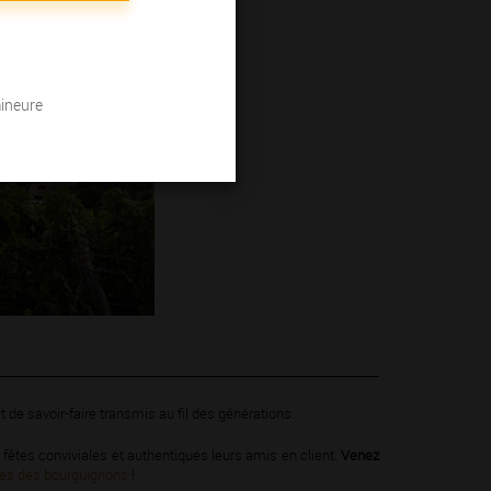
mineure
 et de savoir-faire transmis au fil des générations.
fêtes conviviales et authentiques leurs amis en client.
Venez
êtes des bourguignons
!