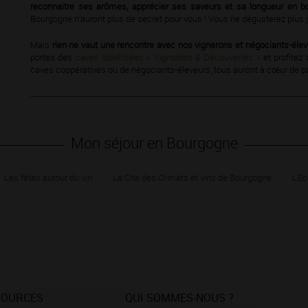
reconnaitre ses arômes, apprécier ses saveurs et sa longueur en b
Bourgogne n’auront plus de secret pour vous ! Vous ne dégusterez plus
Mais
rien ne vaut une rencontre avec nos vignerons et négociants-éleve
portes des
caves labellisées « Vignobles & Découvertes »
et profitez 
caves coopératives ou de négociants-éleveurs, tous auront à cœur de pa
Mon séjour en Bourgogne
Les fêtes autour du vin
La Cité des Climats et vins de Bourgogne
L'Ec
SOURCES
QUI SOMMES-NOUS ?