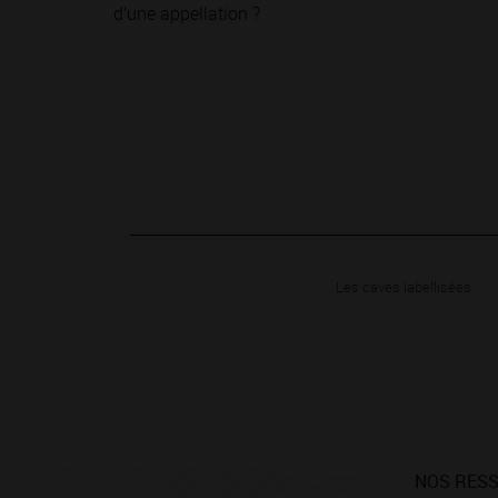
d’une appellation ?
Les caves labellisées
NOS RES