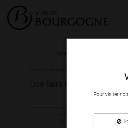
VINS ET TERROIRS
VIGNERONS 
Accueil
Visites en Bourgogne
Que faire en Bourgogne ?
Que faire en Bourgogne ?
Pour visiter not
La Bourgogne et ses
paysages viticoles
Je
exceptionnels