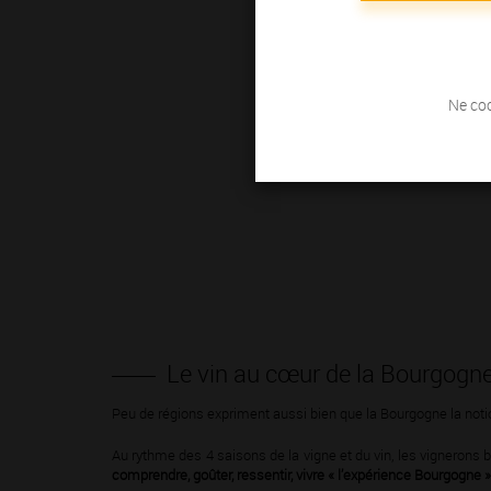
Ne coc
Le vin au cœur de la Bourgogn
Peu de régions expriment aussi bien que la Bourgogne la notion de
Au rythme des 4 saisons de la vigne et du vin, les vignerons
comprendre, goûter, ressentir, vivre « l’expérience Bourgogne »