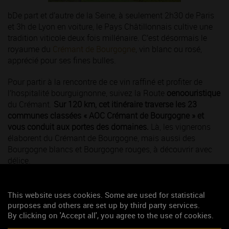
bDe part et d’autre de la Seine, à seulement 2h30 de Paris
et 3h de Lyon en voiture, le Pays Châtillonnais cultive une
tradition viticole deux fois millénaire. C’est désormais le
royaume du
Crémant de Bourgogne
, vin blanc ou rosé,
apprécié pour ses fines bulles.
Pour partir à la rencontre de ce vin raffiné et profiter de
l’hospitalité bourguignonne, suivez la Route
oenoouristique
du Crémant.
Sur 120 km, cet itinéraire traverse les 23
communes classées « AOC Crémant de Bourgogne » et
vous conduit aux portes des domaines.
Là, les vignerons
élaborent du Crémant de Bourgogne, mais aussi des
Bourgogne blancs et Bourgogne rouges, à découvrir avec
délice.
Dans leurs caves,
les vignerons
vous reçoivent pour
partager avec vous le fruit de leur travail. Vous pouvez
This website uses cookies. Some are used for statistical
aussi les rejoindre à Châtillon-sur-Seine pour fêter le
purposes and others are set up by third party services.
printemps, chaque troisième week-end de mars.
La Fête du
By clicking on 'Accept all', you agree to the use of cookies.
Crémant et du Tape Chaudron
regroupe en moyenne 5 000