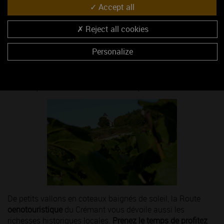
Accept all
personnes, le temps d’une dégustation et d’un défilé
carnavalesque haut en couleurs !
Reject all cookies
Personalize
A la rencontre d’un fabuleux trésor
princier et d’une forêt préservée
De petits vallons en coteaux baignés de soleil, la Route
oenotouristique
du Crémant vous dévoile aussi les
richesses historiques locales.
Prenez le temps de profitez