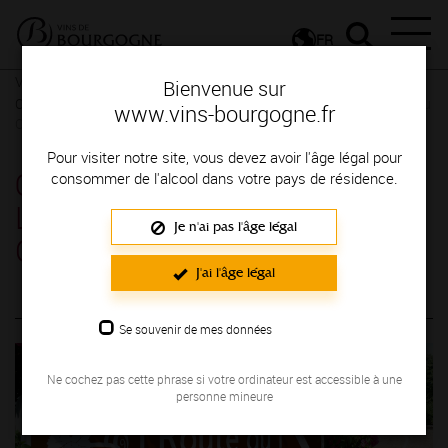
FR
Visites en Bourgogne
La Grande Route des Vins
La route du
Bienvenue sur
Crémant
Œnotourisme en Bourgogne : La Route effervescente du
www.vins-bourgogne.fr
Crémant
Pour visiter notre site, vous devez avoir l'âge légal pour
Œnotourisme en Bourgogne :
consommer de l'alcool dans votre pays de résidence.
La Route effervescente du
Je n'ai pas l'âge légal
Crémant
J'ai l'âge légal
La Bourgogne en toute effervescence !
Se souvenir de mes données
Ne cochez pas cette phrase si votre ordinateur est accessible à une
personne mineure