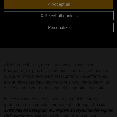
Vignes de Bourgogne
Accept all
Reject all cookies
Personalize
« Il était une fois… », même au pays des vignes de
Bourgogne, les plus belles histoires commencent par ces
quelques mots ! Découvrez et racontez à vos enfants les
aventures de ces deux grains de raisin qui deviendront les
meilleurs amis du monde avant d’accomplir leur destin !
En version écrite ou en version audio (à télécharger
gratuitement, disponible uniquement en français),
« Les
aventures de Beaugrain et Joligrain au royaume des vignes
de Bourgogne »
raviront les plus petits, tout en leur