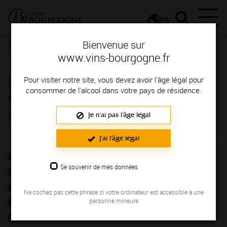
FR
Vins et Terroirs
Notre vignoble
Un vignoble aux multiples
Bienvenue sur
facettes, berceau de vins inimitables
www.vins-bourgogne.fr
Un vignoble aux multiples
Pour visiter notre site, vous devez avoir l'âge légal pour
consommer de l'alcool dans votre pays de résidence.
facettes, berceau de vins
inimitables
Je n'ai pas l'âge légal
J'ai l'âge légal
EN SAVOIR PLUS
Chablis et Grand Auxerrois
Se souvenir de mes données
Côtes de Nuits et Hautes Côtes de Nuits
Côtes de Beaune et Hautes Côtes de Beaune
Ne cochez pas cette phrase si votre ordinateur est accessible à une
personne mineure
Côte Chalonnaise et Couchois
Macônnais