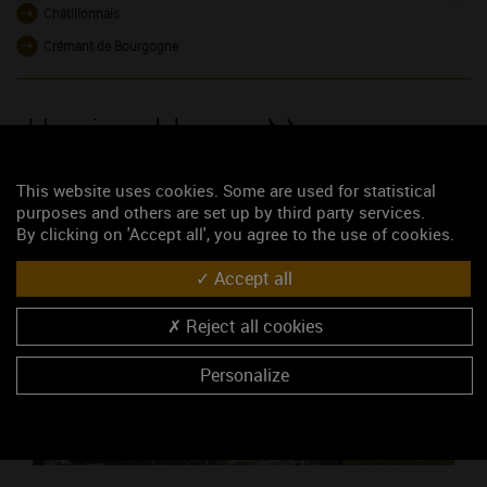
Châtillonnais
Crémant de Bourgogne
Un vignoble
aux multiples facettes
This website uses cookies. Some are used for statistical
purposes and others are set up by third party services.
By clicking on 'Accept all', you agree to the use of cookies.
Accept all
Reject all cookies
Personalize