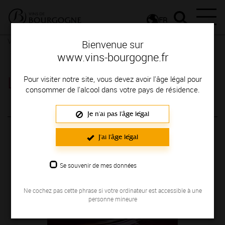
FR
Vins et Terroirs
Nos atouts naturels
Vinification et élevage
Bienvenue sur
Élever le vin
Les secrets d’un vin bien élevé
www.vins-bourgogne.fr
Les secrets d’un vin bien élevé
Pour visiter notre site, vous devez avoir l'âge légal pour
consommer de l'alcool dans votre pays de résidence.
Du sur-mesure pour façonner les vins
Je n'ai pas l'âge légal
de Bourgogne
J'ai l'âge légal
Se souvenir de mes données
Ne cochez pas cette phrase si votre ordinateur est accessible à une
personne mineure