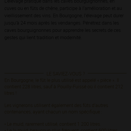
L’élevage pratiqué dans les caves bourguignonnes, en
cuves ou en fûts de chêne, participe à l’amélioration et au
vieillissement des vins. En Bourgogne, l’élevage peut durer
jusqu’à 24 mois après les vendanges. Pénétrez dans les
caves bourguignonnes pour apprendre les secrets de ces
gestes qui lient tradition et modernité.
LE SAVIEZ-VOUS ?
En Bourgogne, le fût le plus utilisé est appelé « pièce ». Il
contient 228 litres, sauf à Pouilly-Fuissé où il contient 212
litres !
Les vignerons utilisent également des fûts d’autres
contenances, ayant chacun un nom spécifique :
• Le muid, rarement utilisé, contient 1 200 litres.
• Le ½ muid, beaucoup plus fréquent, contient 600 litres.