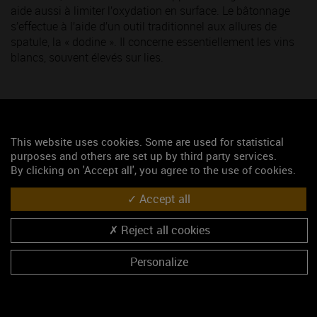
aide aussi à limiter l’oxydation en surface. Le bâtonnage
s’effectue à l’aide d’un outil traditionnel aux allures de
spatule, la « dodine ». Il concerne essentiellement les vins
blancs, souvent élevés sur lies.
This website uses cookies. Some are used for statistical
Elevage en fûts ou élevage en cuves ?
purposes and others are set up by third party services.
By clicking on 'Accept all', you agree to the use of cookies.
Accept all
Reject all cookies
Personalize