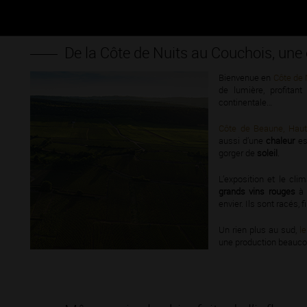
De la Côte de Nuits au Couchois, une 
Bienvenue en
Côte de 
de lumière, profitan
continentale…
Côte de Beaune, Hau
aussi d’une
chaleur
est
gorger de
soleil
.
L’exposition et le cl
grands vins rouges
à 
envier. Ils sont racés, f
Un rien plus au sud,
l
une production beaucou