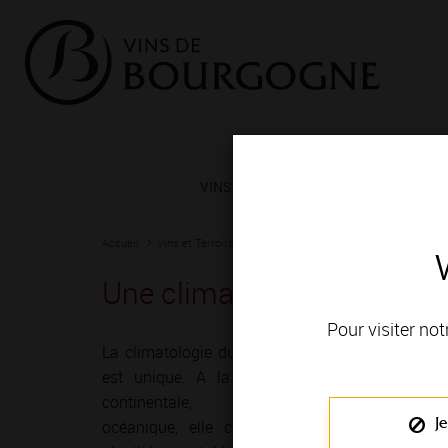
VINS ET TERROIRS
VIGNERONS 
Accueil
Vins et Terroirs
Nos atouts naturels
Climatologie
Une climatologie propice à
Pour visiter not
La climatologie du vignoble de Bourgogne
est unique. A la croisée des influences
continentale, méditerranéenne et
Je
océanique, elle confère à ses vins une