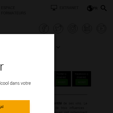
ESPACE
EXTRANET
FR
FORMATEURS
N BOURGOGNE
ACTUALITÉS
r
Twitter is
Facebook is
disabled.
disabled.
alcool dans votre
Accept
Accept
ables
ique de la Bourgogne a façonné l’
identité
de ses vins. Le
gal
 se trouve précisément au milieu de trois influences :
ue et continentale. Ces conditions uniques ont notamment