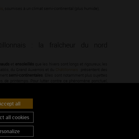
is
, soumises à un climat semi-continental (plus humide),
illonnais : la fraîcheur du nord
hauds
et
ensoleillés
que les hivers sont longs et rigoureux, les
hablis, du Grand Auxerrois et du
Châtillonnais
présentent des
ement
semi-continentales
. Elles sont notamment plus sujettes
es de printemps. Pour lutter contre ce phénomène ponctuel,
t à de l’
aspersion
. Les gouttelettes d’eau projetées sur les
ocon protecteur autour d’eux en gelant.
ccept all
t all cookies
rsonalize