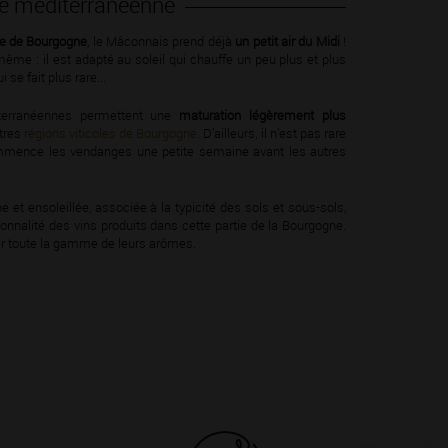
nce méditerranéenne
le de Bourgogne
, le Mâconnais prend déjà
un petit air du Midi
!
 même : il est adapté au soleil qui chauffe un peu plus et plus
 se fait plus rare...
terranéennes permettent une
maturation légèrement plus
tres
régions viticoles de Bourgogne
. D’ailleurs, il n’est pas rare
mence les vendanges une petite semaine avant les autres
 et ensoleillée, associée à la typicité des sols et sous-sols,
sonnalité des vins produits dans cette partie de la Bourgogne.
er toute la gamme de leurs arômes.