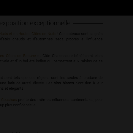
exposition exceptionnelle
Nuits et en Hautes Côtes de Nuits
! Ces coteaux sont baignés
t d’étés chauds et d’automnes secs, propres à l’influence
tes Côtes de Beaune
et Côte Chalonnaise bénéficient elles
ivale et d’un bel été indien qui permettent aux raisins de se
imat sont tels que ces régions sont les seules à produire de
une latitude aussi élevée. Les
vins blancs
n’ont rien à leur
ins et élégants.
e Couchois
profite des mêmes influences continentales, pour
p plus confidentielle.