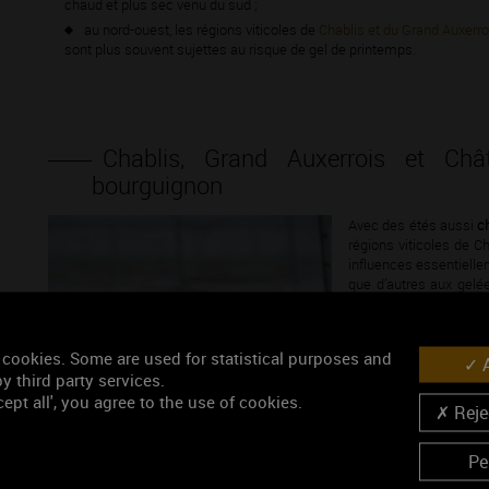
chaud et plus sec venu du sud ;
au nord-ouest, les régions viticoles de
Chablis et du Grand Auxerro
sont plus souvent sujettes au risque de gel de printemps.
Chablis, Grand Auxerrois et Chât
bourguignon
Avec des étés aussi
c
régions viticoles de C
influences essentiell
que d’autres aux gelé
les vignerons procèden
bourgeons forment un c
 cookies. Some are used for statistical purposes and
A
y third party services.
ept all', you agree to the use of cookies.
Rejec
Pe