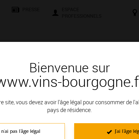
PRESSE
ESPACE
PROFESSIONNELS
& SAVOIR-FAIRE
CONSEILS ET DÉGUSTATION
VISITES E
Bienvenue sur
www.vins-bourgogne.f
Une climatologie propice à la production de vins d’exception
 la production de vins d’exception
re site, vous devez avoir l'âge légal pour consommer de l'
pays de résidence.
Des conditions climatiques incompar
La position géograph
 n'ai pas l'âge légal
J'ai l'âge lé
vignoble bourguignon
méridionale, océaniq