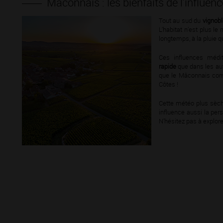
Mâconnais : les bienfaits de l’influe
Tout au sud du
vignob
L’habitat n’est plus le
longtemps, à la pluie qui
Ces influences médi
rapide
que dans les au
que le Mâconnais com
Côtes !
Cette météo plus sèche
influence aussi la per
N’hésitez pas à explor