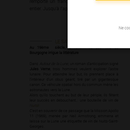
remporte un franc succès dans le monde
entier. Jusqu’à l’apparition du phylloxéra…
Ne coc
LE SAVIEZ-VOUS ?
Au 19ème siècle, la renommée des vins de
Bourgogne irrigue la littérature
Dans
Autour de la Lune
, un roman d’anticipation signé
Jules Verne
, trois hommes veulent explorer l’astre
lunaire. Pour atteindre leur but, ils prennent place à
l’intérieur d’un obus géant, tiré par un gigantesque
canon. Ce véhicule spatial hors du commun mène les
astronautes vers la Lune.
Alors qu’ils touchent au but de leur périple, ils fêtent
leur succès en débouchant… une bouteille de vin de
Nuits
!
C’est en souvenir de ce passage que la Mission Apollo
11 (1969), menée par Neil Armstrong, emmena et
laissa sur la Lune une étiquette de vin de Nuits-Saint-
Georges.