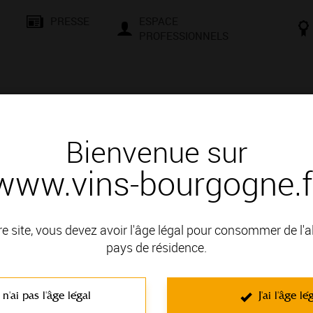
PRESSE
ESPACE
PROFESSIONNELS
& SAVOIR-FAIRE
CONSEILS ET DÉGUSTATION
VISITES E
Bienvenue sur
www.vins-bourgogne.f
Le 19ème siècle, l’âge d’or des vins de Bourgogne
r des vins de Bourgogne
re site, vous devez avoir l'âge légal pour consommer de l'
pays de résidence.
Entre recherche et classification
Saviez-vous que Napoléon Ier fais
 n'ai pas l'âge légal
J'ai l'âge lé
les gourmets du 19ème siècle p
Amérique. Délicats, ces vins s