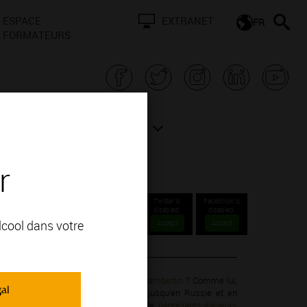
ESPACE
EXTRANET
FR
FORMATEURS
N BOURGOGNE
ACTUALITÉS
r
Twitter is
Facebook is
disabled.
disabled.
alcool dans votre
Accept
Accept
ait servir à sa table un seul vin, le
Chambertin
? Comme lui,
gal
lébiscitent les vins de Bourgogne, jusqu’en Russie et en
ont exportés par de riches familles de
négociants-éleveurs