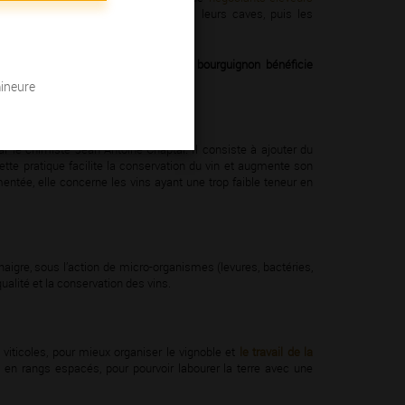
t aux vignerons, les font vieillir dans leurs caves, puis les
vant de les vendre.
niques et scientifiques, le vignoble bourguignon bénéficie
débuts de la
viticulture moderne
:
mineure
r le chimiste Jean-Antoine Chaptal. Il consiste à ajouter du
ette pratique facilite la conservation du vin et augmente son
mentée, elle concerne les vins ayant une trop faible teneur en
igre, sous l’action de micro-organismes (levures, bactéries,
ualité et la conservation des vins.
viticoles, pour mieux organiser le vignoble et
le travail de la
s, en rangs espacés, pour pourvoir labourer la terre avec une