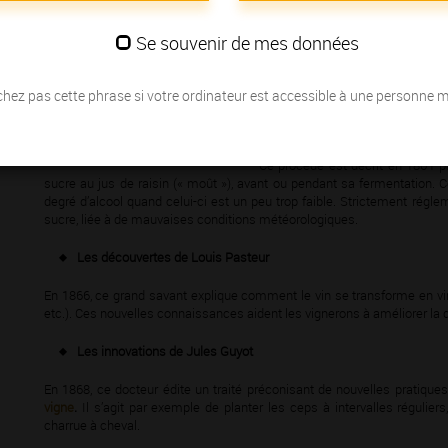
bourguignons
. Elles les achèten
mettent en bouteilles ou en fûts a
Se souvenir de mes données
En ces temps d’innovations tech
aussi d’évolutions marquant les 
hez pas cette phrase si votre ordinateur est accessible à une personne 
La chaptalisation
Ce procédé est décrit en 1801 pa
sucre au jus de raisin (« moût »), avant ou pendant sa fermentation. C
degré d’alcool quand celui-ci est un peu trop faible. Strictement régle
sucre, liée à de mauvaises conditions météorologiques.
Les découvertes de Louis Pasteur
En 1866, ce grand savant explique comment le vin se transforme en vina
etc.). Ces nouvelles connaissances aident les vignerons à améliorer la q
Les innovations de Jules Guyot
En 1868, ce docteur édite un traité préconisant de nouvelles pratiques 
vigne
.
Il s’agit par exemple de planter les ceps à intervalles régulier
charrue à cheval.