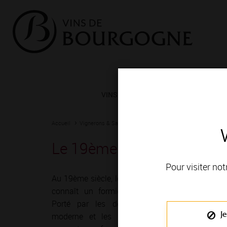
VINS ET TERROIRS
VIGNERONS 
Accueil
Vignerons & Savoir-faire
Une histoire d'âge
L'âge d'or
Le 19ème siècle, l’âge d’o
Pour visiter not
Au 19ème siècle, le vignoble de Bourgogne
connaît un formidable élan commercial.
Porté par les débuts de la viticulture
Je
moderne et les progrès scientifiques, il