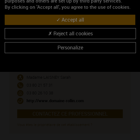
purposes and others are set up by third party services.
blanc)
By clicking on 'Accept all', you agree to the use of cookies.
SAVIGNY-LES-BEAUNE (vin rouge)
Accept all
NOUS CONTACTER
Reject all cookies
Personalize
Domaine Rollin Père et Fils
Caveau de dégustation
49 route des Vergelesses
21420 PERNAND-VERGELESSES
Madame LAISNEY Sarah
03 80 21 57 31
03 80 26 10 38
http://www.domaine-rollin.com
CONTACTEZ CE PROFESSIONNEL
Vous êtes le propriétaire de cet établissement ?