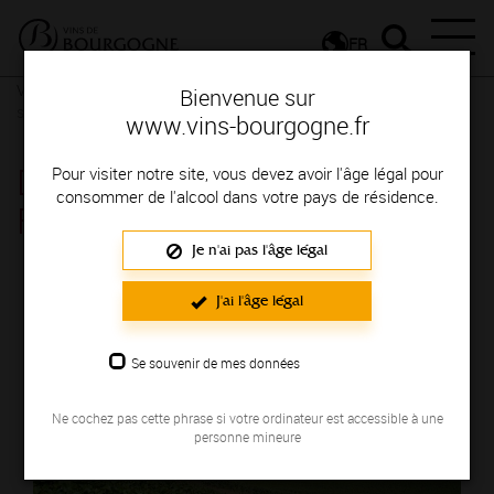
FR
Vignerons & Savoir-faire
Femmes et hommes passionnés
Des
Bienvenue sur
signatures de renom
www.vins-bourgogne.fr
DOMAINE ROLLIN PÈRE ET
Pour visiter notre site, vous devez avoir l'âge légal pour
consommer de l'alcool dans votre pays de résidence.
FILS
Je n'ai pas l'âge légal
Région de production : COTE DE BEAUNE
J'ai l'âge légal
Se souvenir de mes données
Ne cochez pas cette phrase si votre ordinateur est accessible à une
personne mineure