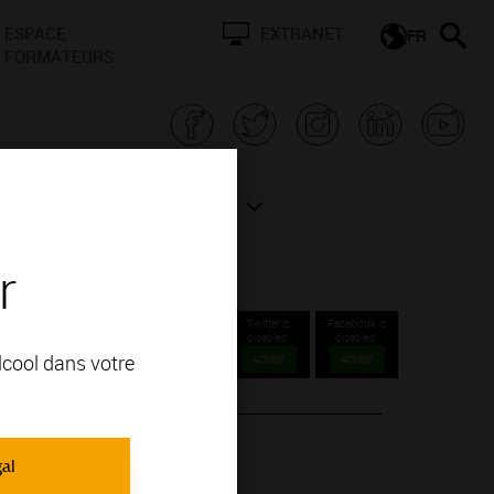
ESPACE
EXTRANET
FR
FORMATEURS
N BOURGOGNE
ACTUALITÉS
r
és
ogne
Twitter is
Facebook is
disabled.
disabled.
alcool dans votre
Accept
Accept
ntre la plus grande part de l’activité.
gal
nis, souvent déjà en bouteille.