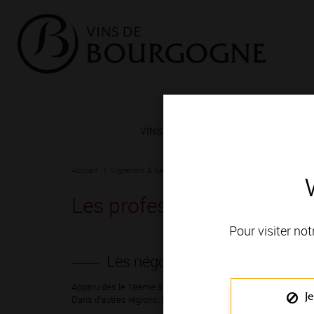
VINS ET TERROIRS
VIGNERONS 
Accueil
Vignerons & Savoir-faire
Femmes et hommes passionn
Les professionnels qui fo
Pour visiter not
Les négociants, enracinés dans
Apparu dès le 18ème siècle, le métier de négociant-éleveur en
Je
Dans d’autres régions, la fonction première des négociants est