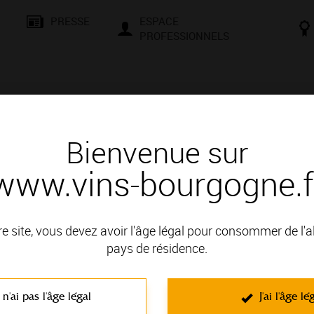
PRESSE
ESPACE
PROFESSIONNELS
& SAVOIR-FAIRE
CONSEILS ET DÉGUSTATION
VISITES E
Bienvenue sur
www.vins-bourgogne.f
és
Les négociants, interlocuteurs privilégiés
Les négociants, interlocuteurs privilégi
nt la renommée des vins de Bourg
re site, vous devez avoir l'âge légal pour consommer de l'
pays de résidence.
 la terre de Bourgogne.
 Bourgogne regroupe aujourd’hui près de 400 Maisons, dont une soixantaine conce
 n'ai pas l'âge légal
J'ai l'âge lé
 de commercialiser le vin, en France et dans le monde. Il achète alors les vins fi