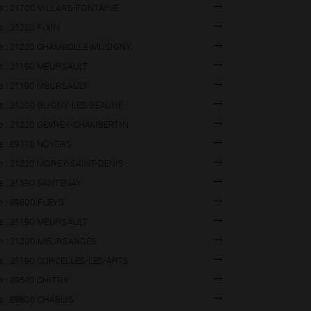
lle : 21700 VILLARS-FONTAINE
lle : 21220 FIXIN
lle : 21220 CHAMBOLLE-MUSIGNY
lle : 21190 MEURSAULT
lle : 21190 MEURSAULT
lle : 21200 BLIGNY-LES-BEAUNE
lle : 21220 GEVREY-CHAMBERTIN
lle : 89310 NOYERS
lle : 21220 MOREY-SAINT-DENIS
lle : 21590 SANTENAY
lle : 89800 FLEYS
lle : 21190 MEURSAULT
lle : 21200 MEURSANGES
lle : 21190 CORCELLES-LES-ARTS
lle : 89530 CHITRY
lle : 89800 CHABLIS