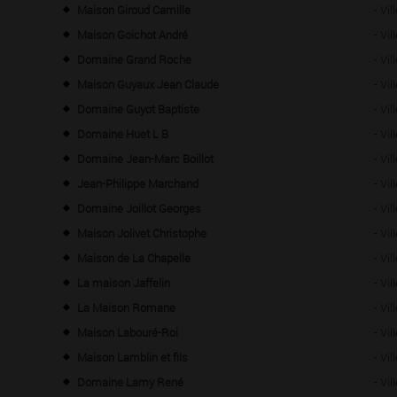
Maison Giroud Camille
- Vi
Maison Goichot André
- Vi
Domaine Grand Roche
- Vi
Maison Guyaux Jean Claude
- Vi
Domaine Guyot Baptiste
- Vi
Domaine Huet L B
- Vi
Domaine Jean-Marc Boillot
- Vi
Jean-Philippe Marchand
- Vi
Domaine Joillot Georges
- Vi
Maison Jolivet Christophe
- Vi
Maison de La Chapelle
- Vi
La maison Jaffelin
- Vi
La Maison Romane
- Vi
Maison Labouré-Roi
- Vi
Maison Lamblin et fils
- Vi
Domaine Lamy René
- Vi