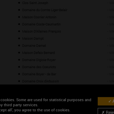
Clos Saint Joseph
- Vi
Domaine du Comte Liger-Belair
- Vi
Maison Cosnier Antonin
- Vi
Domaine Coste-Caumartin
- Vi
Maison D'Allaines François
- Vi
Maison Dampt
- Vi
Domaine Darnat
- Vi
Maison Defaix Bernard
- Vi
Domaine Digioia-Royer
- Vi
Domaine des Coeuriots
- Vi
Domaine Boyer - de Bar
- Vi
Domaine Croix d'Arbussin
- Vi
Domaine de la Galopière
- Vi
Domaine des Chaumes – Romain Poullet
- Vi
 cookies. Some are used for statistical purposes and
A
Domaine des Grands Fers
- Vi
y third party services.
ept all', you agree to the use of cookies.
Domaine Didier AMIOT
- Vi
Rejec