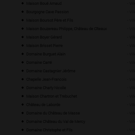
Maison Boué Arnaud
- Vi
Bourgogne Cave Passion
- Vi
Maison Boursot Père et Fils
- Vi
Maison Bouzereau Philippe, Château de Cîteaux
- Vi
Maison Boyer Gérard
- Vi
Maison Brisset Pierre
- Vi
Domaine Burguet Alain
- Vi
Domaine Carré
- Vi
Domaine Castagnier Jérôme
- Vi
Chapelle Jean-Francois
- Vi
Domaine Charly Nicolle
- Vi
Maison Chartron et Trebuchet
- Vi
Château de Laborde
- Vi
Domaine du Château de Masse
- Vi
Domaine Château du Val de Mercy
- Vi
Domaine Christophe et Fils
- Vi