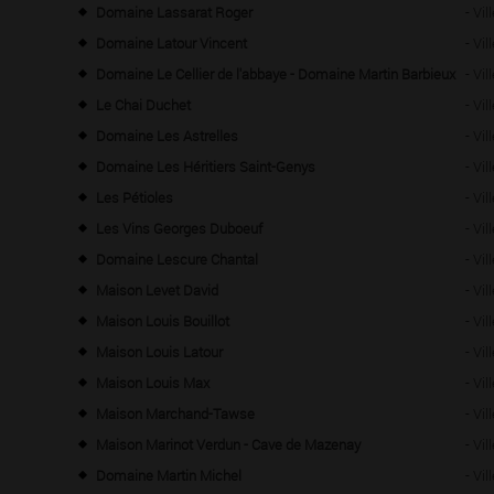
Domaine Lassarat Roger
- Vi
Domaine Latour Vincent
- Vi
Domaine Le Cellier de l'abbaye - Domaine Martin Barbieux
- Vi
Le Chai Duchet
- Vi
Domaine Les Astrelles
- Vi
Domaine Les Héritiers Saint-Genys
- V
Les Pétioles
- Vi
Les Vins Georges Duboeuf
- Vi
Domaine Lescure Chantal
- Vi
Maison Levet David
- Vi
Maison Louis Bouillot
- Vi
Maison Louis Latour
- Vi
Maison Louis Max
- Vi
Maison Marchand-Tawse
- Vi
Maison Marinot Verdun - Cave de Mazenay
- Vi
Domaine Martin Michel
- Vi