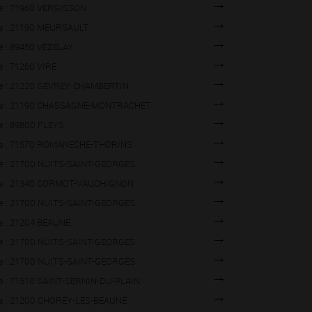
lle : 71960 VERGISSON
lle : 21190 MEURSAULT
lle : 89450 VEZELAY
lle : 71260 VIRE
lle : 21220 GEVREY-CHAMBERTIN
ille : 21190 CHASSAGNE-MONTRACHET
lle : 89800 FLEYS
lle : 71570 ROMANECHE-THORINS
lle : 21700 NUITS-SAINT-GEORGES
lle : 21340 CORMOT-VAUCHIGNON
lle : 21700 NUITS-SAINT-GEORGES
lle : 21204 BEAUNE
lle : 21700 NUITS-SAINT-GEORGES
lle : 21700 NUITS-SAINT-GEORGES
lle : 71510 SAINT-SERNIN-DU-PLAIN
lle : 21200 CHOREY-LES-BEAUNE