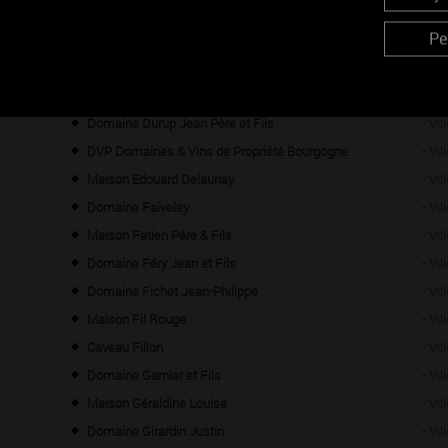
Domaine Treuillet
- Vi
Pe
Dufouleur Frères
- Vi
Maison Dufouleur Père et Fils
- Vi
Domaine Dujac
- Vi
Domaine Durup Jean Père et Fils
- Vi
DVP Domaines & Vins de Propriété Bourgogne
- Vi
Maison Edouard Delaunay
- Vi
Domaine Faiveley
- Vi
Maison Fatien Père & Fils
- Vi
Domaine Féry Jean et Fils
- Vi
Domaine Fichet Jean-Philippe
- Vi
Maison Fil Rouge
- Vi
Caveau Fillon
- Vi
Domaine Garnier et Fils
- Vi
Maison Géraldine Louise
- Vi
Domaine Girardin Justin
- Vi