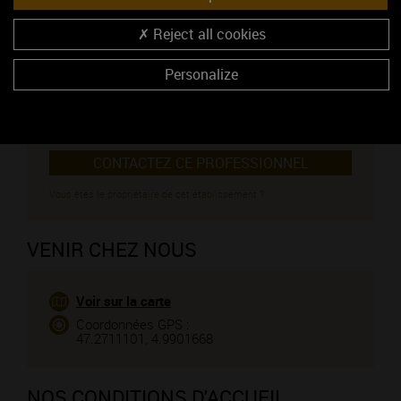
10, rue du Puits de têt
21160 MARSANNAY-LA-COTE
Reject all cookies
Monsieur Guyard Alain
03 80 52 14 46
Personalize
06 17 58 98 69
03 80 52 67 36
https://alainguyard.com/
CONTACTEZ CE PROFESSIONNEL
Vous êtes le propriétaire de cet établissement ?
VENIR CHEZ NOUS
Voir sur la carte
Coordonnées GPS :
47.2711101, 4.9901668
NOS CONDITIONS D'ACCUEIL