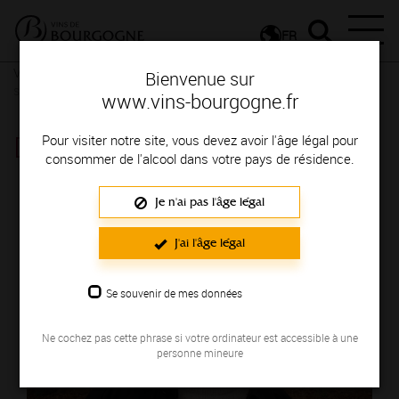
FR
Vignerons & Savoir-faire
Femmes et hommes passionnés
Des
Bienvenue sur
signatures de renom
www.vins-bourgogne.fr
DOMAINE GUYARD ALAIN
Pour visiter notre site, vous devez avoir l'âge légal pour
consommer de l'alcool dans votre pays de résidence.
Région de production : COTE DE NUITS
Je n'ai pas l'âge légal
J'ai l'âge légal
Se souvenir de mes données
Ne cochez pas cette phrase si votre ordinateur est accessible à une
personne mineure