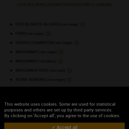
LISTE DES APPELLATIONS PRODUITES PAR LE DOMAINE
CÔTE DE NUITS-VILLAGES (vin rouge)
FIXIN (vin rouge)
GEVREY-CHAMBERTIN (vin rouge)
MARSANNAY (vin rouge)
MARSANNAY (vin blanc)
MARSANNAY ROSE (vin rosé)
VOSNE-ROMANEE (vin rouge)
NOUS CONTACTER
This website uses cookies. Some are used for statistical
purposes and others are set up by third party services.
Domaine Guyard Alain
By clicking on 'Accept all', you agree to the use of cookies.
Viticulteur
Accept all