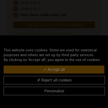
03 86 42 47 23
03 86 42 46 41
https://www.chablis-dampt.com
CONTACTEZ CE PROFESSIONNEL
Vous êtes le propriétaire de cet établissement ?
VENIR CHEZ NOUS
This website uses cookies. Some are used for statistical
purposes and others are set up by third party services.
By clicking on 'Accept all', you agree to the use of cookies.
Voir sur la carte
Coordonnées GPS :
Accept all
47.8128612, 3.7758406
Reject all cookies
NOS CONDITIONS D'ACCUEIL
Personalize
Accueil de groupe de 6 à 15 pers.
Animaux acceptés : Oui