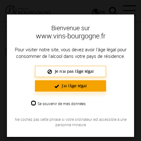
FR
Vignerons & Savoir-faire
Femmes et hommes passionnés
Des
Bienvenue sur
signatures de renom
www.vins-bourgogne.fr
MAISON DAMPT
Pour visiter notre site, vous devez avoir l'âge légal pour
consommer de l'alcool dans votre pays de résidence.
Région de production : CHABLIS
Je n'ai pas l'âge légal
NOUS
J'ai l'âge légal
Domaine Familial à Milly - Chablis, proposant une gamme de vins de
Se souvenir de mes données
Chablis allant du Petit Chablis au Chablis Grand Cru.
NOS VINS
Ne cochez pas cette phrase si votre ordinateur est accessible à une
personne mineure
Couleurs des vins