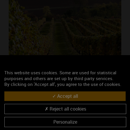
Recherche d'un producteur de vins
This website uses cookies. Some are used for statistical
purposes and others are set up by third party services.
de Bourgogne
By clicking on 'Accept all', you agree to the use of cookies.
Nom :
Accept all
Reject all cookies
Département :
Personalize
Appellation :