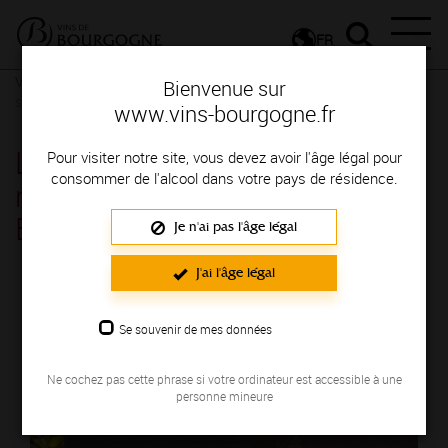
FR
Vignerons & Savoir-faire
Femmes et hommes passionnés
Des
Bienvenue sur
signatures de renom
www.vins-bourgogne.fr
Les professionnels qui font la
Pour visiter notre site, vous devez avoir l'âge légal pour
consommer de l'alcool dans votre pays de résidence.
renommée des vins de
Bourgogne
Je n'ai pas l'âge légal
Vignerons, négociants et caves coopératives œuvrent
J'ai l'âge légal
tout au long de l’année pour vous proposer des vins
exceptionnels. Découvrez leurs spécificités et leurs
Se souvenir de mes données
savoir-faire. Puis dégustez avec eux le fruit de leur
travail !
Ne cochez pas cette phrase si votre ordinateur est accessible à une
personne mineure