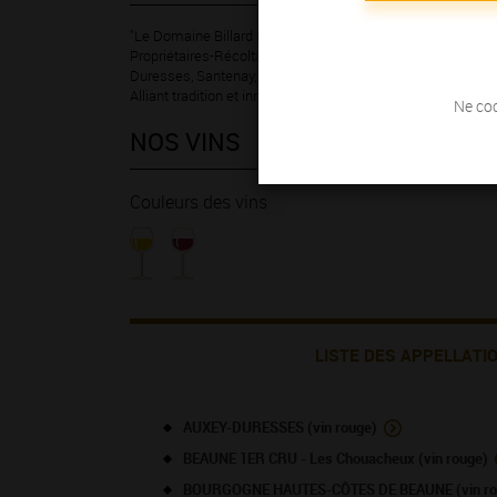
"Le Domaine Billard Père et Fils, situé à La Rochepot, à 1
Propriétaires-Récoltants dans les appellations Bourgog
Duresses, Santenay, Beaune, Pommard, Chassagne-Montrach
Alliant tradition et innovation, le domaine a pour mot d'ordre "
Ne coc
NOS VINS
Couleurs des vins
LISTE DES APPELLATI
AUXEY-DURESSES (vin rouge)
BEAUNE 1ER CRU - Les Chouacheux (vin rouge)
BOURGOGNE HAUTES-CÔTES DE BEAUNE (vin ro