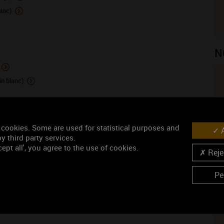
anc)
N
in blanc)
I
 cookies. Some are used for statistical purposes and
A
y third party services.
ept all', you agree to the use of cookies.
Rejec
Pe
ISINS VIGNERONS