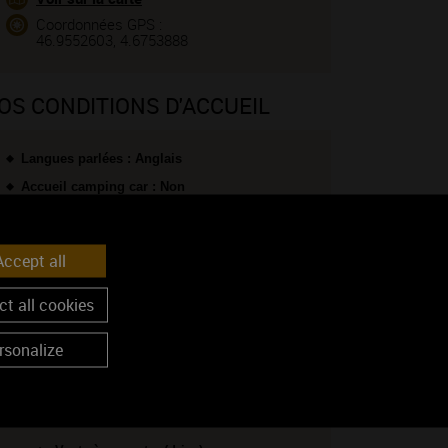
Coordonnées GPS :
46.9552603, 4.6753888
OS CONDITIONS D'ACCUEIL
Langues parlées : Anglais
Accueil camping car : Non
NFORMATIONS COMMERCIALES
ccept all
VOUS POUVEZ PASSER VOS COMMANDES :
t all cookies
Par email
rsonalize
Par téléphone
NOS SERVICES :
Livraison à domicile