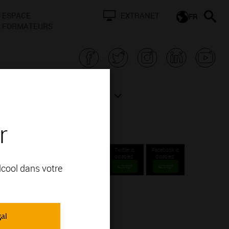
ESPACE
EXTRANET
FR
FORMATEURS
N BOURGOGNE
ACTUALITÉS
r
Twitter is
Facebook is
disabled.
disabled.
alcool dans votre
Accept
Accept
OUS CONTACTER
gal