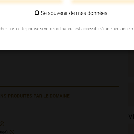
3 km au sud de Beaune est un domaine familial.
Se souvenir de mes données
ne Aligoté, Bourgogne Hautes-Cotes de Beaune, Saint-Romain, Auxey-
et, Beaune premier cru et Saint-Aubin premier cru.
"l'expression de la typicité du terroir ".
hez pas cette phrase si votre ordinateur est accessible à une personne 
ONS PRODUITES PAR LE DOMAINE
V
uge)