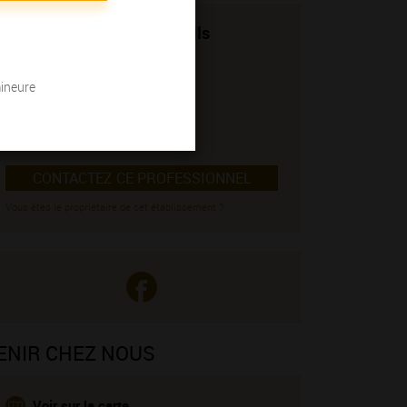
Domaine Billard Père et Fils
Viticulteur
1 route de Chambery
mineure
21340 LA ROCHEPOT
03 80 21 87 94
06 60 28 96 96
CONTACTEZ CE PROFESSIONNEL
Vous êtes le propriétaire de cet établissement ?
ENIR CHEZ NOUS
Voir sur la carte