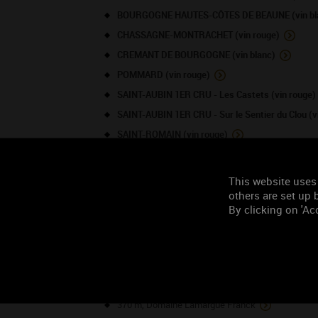
BOURGOGNE HAUTES-CÔTES DE BEAUNE (vin bl
CHASSAGNE-MONTRACHET (vin rouge)
CREMANT DE BOURGOGNE (vin blanc)
POMMARD (vin rouge)
SAINT-AUBIN 1ER CRU - Les Castets (vin rouge)
SAINT-AUBIN 1ER CRU - Sur le Sentier du Clou (v
SAINT-ROMAIN (vin rouge)
SAINT-ROMAIN (vin blanc)
SANTENAY (vin rouge)
This website uses
others are set up b
By clicking on 'Acc
TOURISME À PROXIMITÉ
NOS VO
370 m, Domaine Lamargue Franck