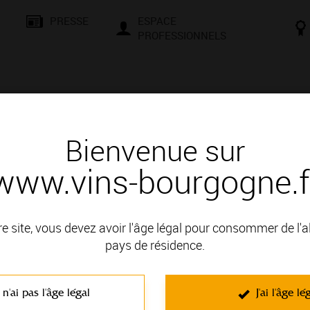
PRESSE
ESPACE
PROFESSIONNELS
& SAVOIR-FAIRE
CONSEILS ET DÉGUSTATION
VISITES E
Bienvenue sur
www.vins-bourgogne.f
és
Des signatures de renom
PÈRE ET FILS
re site, vous devez avoir l'âge légal pour consommer de l'
 : HAUTES COTES DE BEAUNE
pays de résidence.
N
 n'ai pas l'âge légal
J'ai l'âge lé