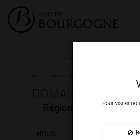
VINS ET TERROIRS
VIGNERONS 
Accueil
Vignerons & Savoir-faire
Femmes et hommes passionn
DOMAINE BILLARD 
Pour visiter not
Région de production
NOUS
Je