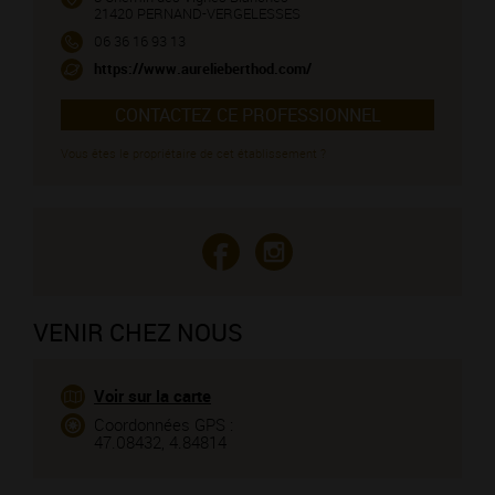
21420 PERNAND-VERGELESSES
06 36 16 93 13
https://www.aurelieberthod.com/
CONTACTEZ CE PROFESSIONNEL
Vous êtes le propriétaire de cet établissement ?
VENIR CHEZ NOUS
Voir sur la carte
Coordonnées GPS :
47.08432, 4.84814