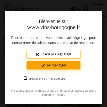
FR
Vignerons & Savoir-faire
Femmes et hommes passionnés
Des
Bienvenue sur
signatures de renom
www.vins-bourgogne.fr
DOMAINE BERTHOD
Pour visiter notre site, vous devez avoir l'âge légal pour
consommer de l'alcool dans votre pays de résidence.
AURÉLIE
Je n'ai pas l'âge légal
Région de production : COTE DE BEAUNE
J'ai l'âge légal
Se souvenir de mes données
Ne cochez pas cette phrase si votre ordinateur est accessible à une
personne mineure