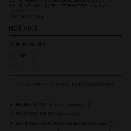
Dès ma 1ère récolte, mes vins sont remarqués et sélectionnés
(MAJOR au Tastevinage, OR au FEMINALISE, Etoile au Guide
Hachette…).
A très bientôt, Aurélie
NOS VINS
Couleurs des vins
LISTE DES APPELLATIONS PRODUITES PAR LE DOMAINE
BEAUNE 1ER CRU - Belissand (vin rouge)
BOURGOGNE ALIGOTE (vin blanc)
BOURGOGNE HAUTES-CÔTES DE BEAUNE (vin rouge)