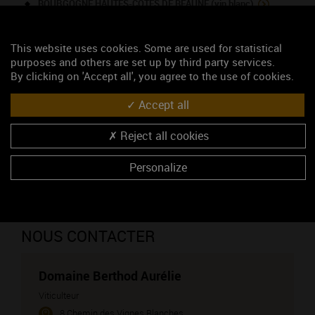
BOURGOGNE HAUTES-CÔTES DE BEAUNE (vin blanc)
CHOREY-LES-BEAUNE (vin rouge)
This website uses cookies. Some are used for statistical
CREMANT DE BOURGOGNE (vin blanc)
purposes and others are set up by third party services.
PERNAND-VERGELESSES (vin rouge)
By clicking on 'Accept all', you agree to the use of cookies.
PERNAND-VERGELESSES 1ER CRU - Creux de la Net (vin
Accept all
rouge)
PERNAND-VERGELESSES 1ER CRU - Les Fichots (vin rouge)
Reject all cookies
PERNAND-VERGELESSES (vin blanc)
Personalize
PERNAND-VERGELESSES 1ER CRU - Creux de la Net (vin
blanc)
NOUS CONTACTER
Domaine Berthod Aurélie
Viticulteur
8 Chemin des Vignes Blanches