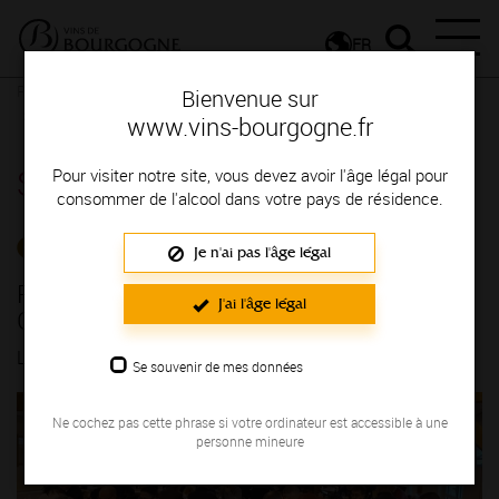
FR
Presse
Communiqués de presse - Actualités du vignoble
Bienvenue sur
Palmarès du 32e Concours des Vins du Grand Auxerrois
www.vins-bourgogne.fr
Salle de presse
Pour visiter notre site, vous devez avoir l'âge légal pour
consommer de l'alcool dans votre pays de résidence.
ACTUALITÉS DU VIGNOBLE
Je n'ai pas l'âge légal
Palmarès du 32e Concours des Vins du
J'ai l'âge légal
Grand Auxerrois
LE 26/11/2024
Se souvenir de mes données
Ne cochez pas cette phrase si votre ordinateur est accessible à une
personne mineure