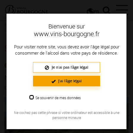
FR
Presse
Communiqués de presse - Millésimes
Millésime 2005 -
Bienvenue sur
Une année exceptionnelle
www.vins-bourgogne.fr
Salle de presse
Pour visiter notre site, vous devez avoir l'âge légal pour
consommer de l'alcool dans votre pays de résidence.
MILLÉSIMES
Je n'ai pas l'âge légal
Millésime 2005 - Une année exceptionnelle
J'ai l'âge légal
LE 20/11/2006
Se souvenir de mes données
Ne cochez pas cette phrase si votre ordinateur est accessible à une
personne mineure