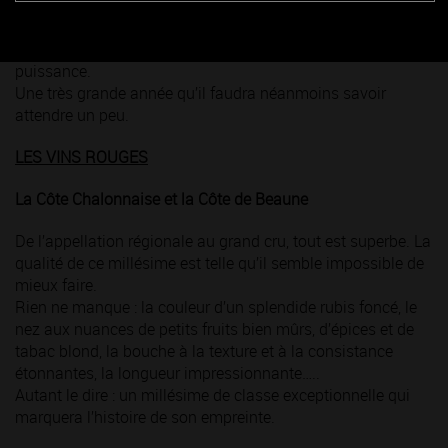
magnifiquement structurés, ils promettent une excellente
garde. Consistants et remarquablement équilibrés, ils
offrent une bouche somptueuse, tout en volume et en
puissance.
Une très grande année qu’il faudra néanmoins savoir
attendre un peu.
LES VINS ROUGES
La Côte Chalonnaise et la Côte de Beaune
De l’appellation régionale au grand cru, tout est superbe. La
qualité de ce millésime est telle qu’il semble impossible de
mieux faire.
Rien ne manque : la couleur d’un splendide rubis foncé, le
nez aux nuances de petits fruits bien mûrs, d’épices et de
tabac blond, la bouche à la texture et à la consistance
étonnantes, la longueur impressionnante…..
Autant le dire : un millésime de classe exceptionnelle qui
marquera l’histoire de son empreinte.