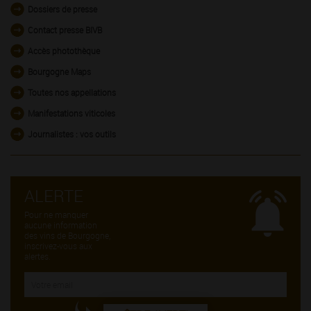
Dossiers de presse
Contact presse BIVB
Accès photothèque
Bourgogne Maps
Toutes nos appellations
Manifestations viticoles
Journalistes : vos outils
ALERTE
Pour ne manquer
aucune information
des vins de Bourgogne,
inscrivez-vous aux
alertes.