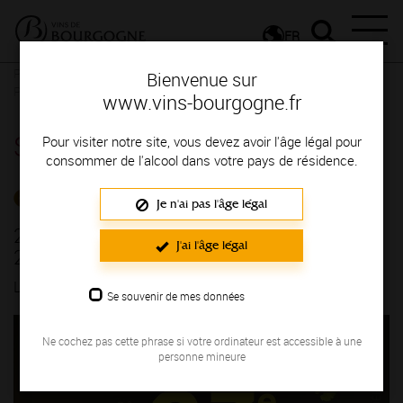
FR
Presse
Communiqués de presse - Actualités du vignoble
23e
Bienvenue sur
Printemps du Cru Viré-Clessé les 20 et 21 avril 2024 !
www.vins-bourgogne.fr
Salle de presse
Pour visiter notre site, vous devez avoir l'âge légal pour
consommer de l'alcool dans votre pays de résidence.
ACTUALITÉS DU VIGNOBLE
Je n'ai pas l'âge légal
23e Printemps du Cru Viré-Clessé les 20 et
J'ai l'âge légal
21 avril 2024 !
LE 08/01/2024
Se souvenir de mes données
Ne cochez pas cette phrase si votre ordinateur est accessible à une
personne mineure