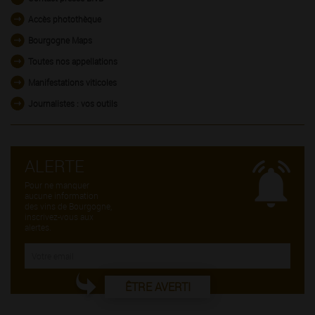
Accès photothèque
Bourgogne Maps
Toutes nos appellations
Manifestations viticoles
Journalistes : vos outils
ALERTE
Pour ne manquer
aucune information
des vins de Bourgogne,
inscrivez-vous aux
alertes.
ÊTRE AVERTI