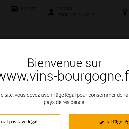
PRESSE
ESPACE
PROFESSIONNELS
& SAVOIR-FAIRE
CONSEILS ET DÉGUSTATION
VISITES E
Bienvenue sur
www.vins-bourgogne.f
 Bourgogne, une localisation privilégiée
re site, vous devez avoir l'âge légal pour consommer de l'
pays de résidence.
portée
à la renommée historique et internationale. Pourtant, la Bourgogne ne se rés
 n'ai pas l'âge légal
J'ai l'âge lé
lassification
, de très belles
appellations Régionales
ou
Villages
qui feront voyag