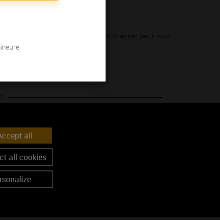
des grandes appellations « références », n’hésitez pas à vous
mineure
s.
n
ccept all
t all cookies
rsonalize