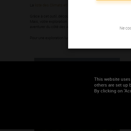
La
liste des Climats et lieux-dits du vignoble de Bourgogne
est
Grâce à cet outil, découvrez les
84 appellations bourguignonn
Mais, votre exploration ne fait que commencer ! Les vins de 
aventurer du côté des appellations « découvertes » qui n’ont p
Ne coc
Pour une exploration ludique, testez notre quizz «
quel Bourgog
This website uses
others are set up b
By clicking on 'Acc