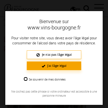
FR
Nos ressources
L'appellation Mâcon plus vue par Charles
Bienvenue sur
Lamboley
www.vins-bourgogne.fr
L'appellation Mâcon plus vue
Pour visiter notre site, vous devez avoir l'âge légal pour
consommer de l'alcool dans votre pays de résidence.
par Charles Lamboley
Je n'ai pas l'âge légal
J'ai l'âge légal
Se souvenir de mes données
Ne cochez pas cette phrase si votre ordinateur est accessible à une
personne mineure