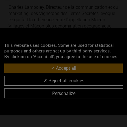
Charles Lamboley, Directeur de la communication et du
marketing des Vignerons des Terres Secrètes, évoque
ce qui fait la différence entre l'appellation Mâcon -
Villages et Mâcon plus dénomination géographique.
Cette vidéo est issue de l’émission « Rendez-vous avec
les vins de Bourgogne» de mars 2020.
This website uses cookies. Some are used for statistical
purposes and others are set up by third party services.
Thématique : Pour découvrir
By clicking on 'Accept all', you agree to the use of cookies.
Ajouté le 04 mars 2021
Accept all
Mots-clés
Reject all cookies
appellation
bourgogne
aoc
mâcon
Personalize
Accéder au média