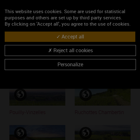
This website uses cookies. Some are used for statistical
Mots-clés
purposes and others are set up by third party services.
Irancy
By clicking on 'Accept all', you agree to the use of cookies.
Accept all
Accéder au média
Reject all cookies
Personalize
Similaires
Pouilly-Vinzelles
Ruchottes Chambertin