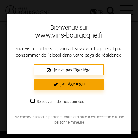
FR
Nos ressources
Irancy
Bienvenue sur
www.vins-bourgogne.fr
Irancy
Pour visiter notre site, vous devez avoir l'âge légal pour
consommer de l'alcool dans votre pays de résidence.
Je n'ai pas l'âge légal
J'ai l'âge légal
Se souvenir de mes données
Vue 360° de l’appellation Irancy. Voir plus
d’informations sur la fiche
Irancy
.
Ne cochez pas cette phrase si votre ordinateur est accessible à une
personne mineure
Thématique : Visites virtuelles
Ajouté le 04 juillet 2017