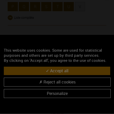
P
Q
R
S
T
U
V
Liste complète
OU UTILISEZ LA RECHERCHE
This website uses cookies. Some are used for statistical
purposes and others are set up by third party services.
By clicking on 'Accept all', you agree to the use of cookies.
RECHERCHEZ
Accept all
Reject all cookies
Lexique des vins de Bourgogne
Personalize
Vanille
VDQS
Végétal