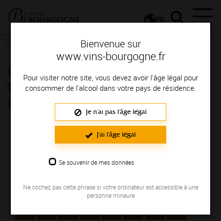
FR
Glossaire
Glossaire
Bienvenue sur
www.vins-bourgogne.fr
Glossaire : la définition des
Pour visiter notre site, vous devez avoir l'âge légal pour
termes pour parler des vins de
consommer de l'alcool dans votre pays de résidence.
Bourgogne commençant par V.
Je n'ai pas l'âge légal
J'ai l'âge légal
INDEX
Sélectionnez la lettre du mot dont vous souhaitez
Se souvenir de mes données
obtenir la définition.
Ne cochez pas cette phrase si votre ordinateur est accessible à une
#
A
B
C
D
E
F
G
personne mineure
H
I
J
K
L
M
N
O