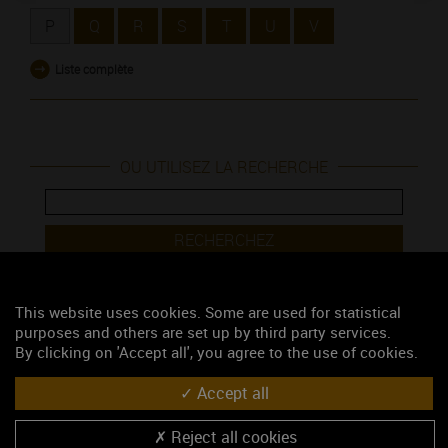
P
Q
R
S
T
U
V
Liste complète
OU UTILISEZ LA RECHERCHE
RECHERCHEZ
This website uses cookies. Some are used for statistical
Lexique des vins de Bourgogne
purposes and others are set up by third party services.
By clicking on 'Accept all', you agree to the use of cookies.
Le Plan Bourgogne Amplitude 2015
Accept all
Pain grillé
Reject all cookies
Pamplemousse