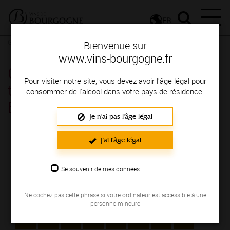
FR
Glossaire
Glossaire
Bienvenue sur
www.vins-bourgogne.fr
Glossaire : la définition des
Pour visiter notre site, vous devez avoir l'âge légal pour
termes pour parler des vins de
consommer de l'alcool dans votre pays de résidence.
Bourgogne commençant par P.
Je n'ai pas l'âge légal
J'ai l'âge légal
INDEX
Sélectionnez la lettre du mot dont vous souhaitez
Se souvenir de mes données
obtenir la définition.
Ne cochez pas cette phrase si votre ordinateur est accessible à une
#
A
B
C
D
E
F
G
personne mineure
H
I
J
K
L
M
N
O