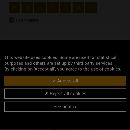
P
Q
R
S
T
U
V
Liste complète
OU UTILISEZ LA RECHERCHE
This website uses cookies. Some are used for statistical
purposes and others are set up by third party services.
By clicking on 'Accept all', you agree to the use of cookies.
RECHERCHEZ
Accept all
Reject all cookies
Lexique des vins de Bourgogne
Personalize
Ebourgeonnage
Eclat
Ecole des vins de Bourgogne EVB