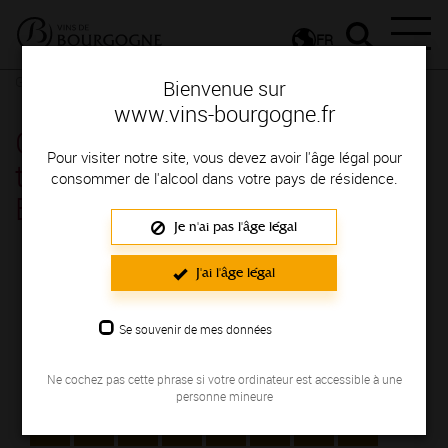
FR
Glossaire
Glossaire
Bienvenue sur
www.vins-bourgogne.fr
Glossaire : la définition des
Pour visiter notre site, vous devez avoir l'âge légal pour
termes pour parler des vins de
consommer de l'alcool dans votre pays de résidence.
Bourgogne commençant par E.
Je n'ai pas l'âge légal
J'ai l'âge légal
INDEX
Sélectionnez la lettre du mot dont vous souhaitez
Se souvenir de mes données
obtenir la définition.
Ne cochez pas cette phrase si votre ordinateur est accessible à une
#
A
B
C
D
E
F
G
personne mineure
H
I
J
K
L
M
N
O