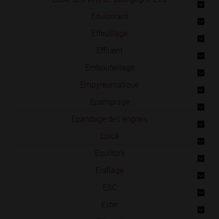
Edulcorant
Effeuillage
Effluent
Embouteillage
Empyreumatique
Epamprage
Epandage des engrais
Epicé
Equilibre
Eraflage
ESC
Ester