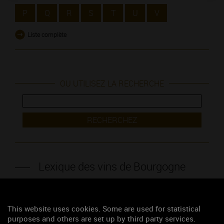
P
Q
R
S
T
U
V
Liste complète
OU UTILISEZ LA RECHERCHE
RECHERCHEZ
Lexique des vins de Bourgogne
Bacchus
Bactérie
This website uses cookies. Some are used for statistical
purposes and others are set up by third party services.
Badiane