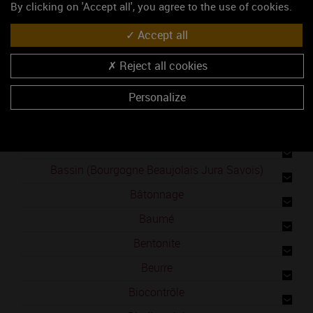
By clicking on 'Accept all', you agree to the use of cookies.
Baguette
Accept all
Baie de raisin
Reject all cookies
Balonge
Balsamique
Personalize
Balthazar
Ban des vendanges
Bassin (Bourgogne Beaujolais Jura Savois)
Bâtonnage
Baumé
Bentonite
Beurre
Biocontrôle