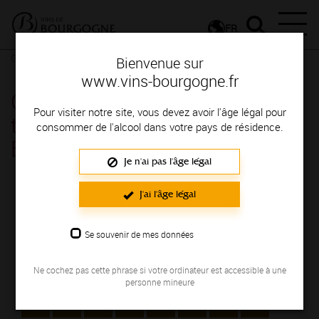
FR
Glossaire
Glossaire
Bienvenue sur
www.vins-bourgogne.fr
Glossaire : la définition des
Pour visiter notre site, vous devez avoir l'âge légal pour
termes pour parler des vins de
consommer de l'alcool dans votre pays de résidence.
Bourgogne commençant par B.
Je n'ai pas l'âge légal
J'ai l'âge légal
INDEX
Sélectionnez la lettre du mot dont vous souhaitez
Se souvenir de mes données
obtenir la définition.
Ne cochez pas cette phrase si votre ordinateur est accessible à une
#
A
B
C
D
E
F
G
personne mineure
H
I
J
K
L
M
N
O