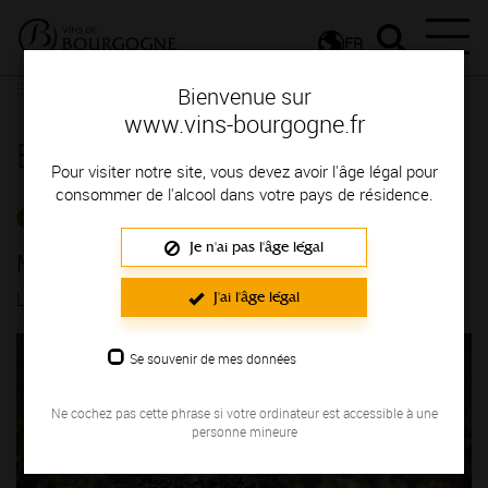
FR
Espace Professionnels
Détail d'un communiqué
Bienvenue sur
www.vins-bourgogne.fr
Espace Professionnels
Pour visiter notre site, vous devez avoir l'âge légal pour
consommer de l'alcool dans votre pays de résidence.
LES ACTUALITÉS
Je n'ai pas l'âge légal
Millésimes des vins de Bourgogne
J'ai l'âge légal
LE 14/06/2023
Se souvenir de mes données
Ne cochez pas cette phrase si votre ordinateur est accessible à une
personne mineure