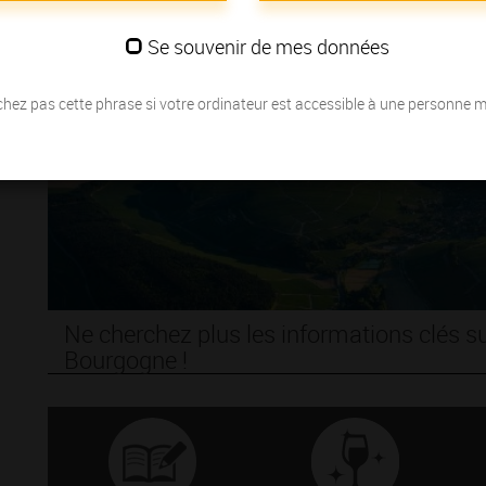
Se souvenir de mes données
hez pas cette phrase si votre ordinateur est accessible à une personne 
Ne cherchez plus les informations clés su
Bourgogne !