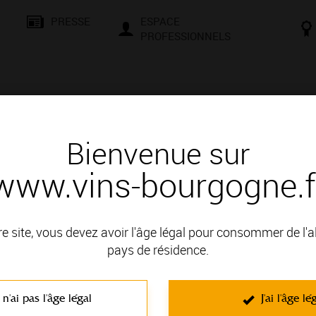
PRESSE
ESPACE
PROFESSIONNELS
& SAVOIR-FAIRE
CONSEILS ET DÉGUSTATION
VISITES E
Bienvenue sur
www.vins-bourgogne.f
re site, vous devez avoir l'âge légal pour consommer de l'
pays de résidence.
L'ACTUALITE EN IMAGE
 n'ai pas l'âge légal
J'ai l'âge lé