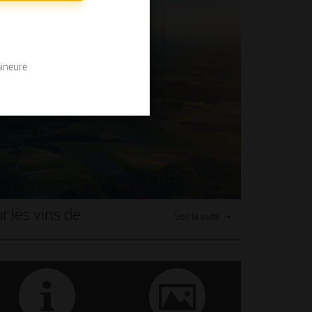
mineure
r les vins de
Voir la suite