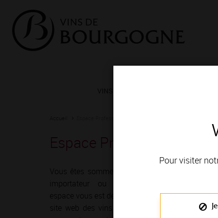
VINS ET TERROIRS
VIGNERONS 
Accueil
Espace Professionnels
Espace professionnels
Espace Professionnels
Pour visiter not
Vous êtes sommelier, restaurateur, caviste,
importateur ou encore formateur, cet
espace vous est dédié ! Bienvenue sur votre
Je
site web des vins de Bourgogne, où vous