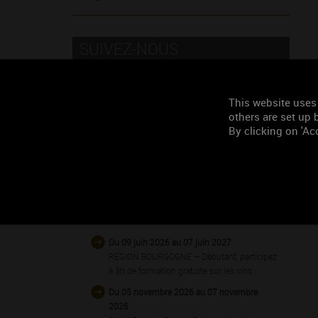
SUIVEZ-NOUS
This website uses
others are set up b
By clicking on 'Acc
NEWSLETTER
ABONNEZ-VOUS
CALENDRIER DE MANIFESTATIONS
Du 09 juin 2026 au 07 juin 2027
REGION BOURGOGNE – Débutant, participez
à 3h de formation gratuite sur les vins
Du 05 novembre 2026 au 07 novembre
2026