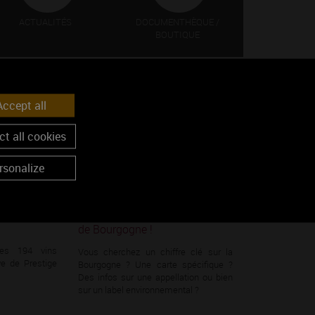
ACTUALITÉS
DOCUMENTHÈQUE /
BOUTIQUE
ccept all
LE 28/06/2023
t all cookies
rsonalize
lectionnés
Ne cherchez plus les
stige 2025
informations clés sur les vins
de Bourgogne !
des 194 vins
Vous cherchez un chiffre clé sur la
ve de Prestige
Bourgogne ? Une carte spécifique ?
Des infos sur une appellation ou bien
sur un label environnemental ?