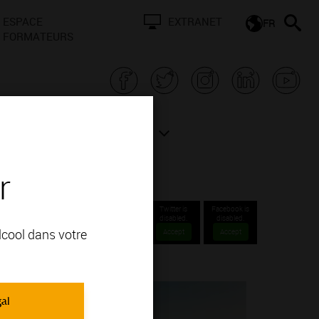
ESPACE
EXTRANET
FR
FORMATEURS
N BOURGOGNE
ACTUALITÉS
r
Twitter is
Facebook is
disabled.
disabled.
alcool dans votre
Accept
Accept
gal