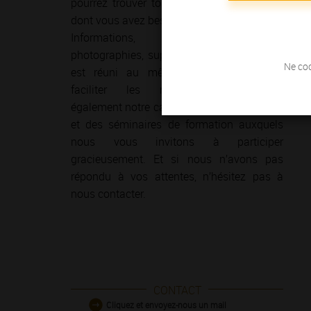
pourrez trouver tous les conseils et outils
dont vous avez besoin.
Informations, documentation,
photographies, supports de formation, tout
Ne coc
est réuni au même endroit pour vous
faciliter les recherches. Consultez
également notre calendrier des événements
et des séminaires de formation auxquels
nous vous invitons à participer
gracieusement. Et si nous n’avons pas
répondu à vos attentes, n’hésitez pas à
nous contacter.
CONTACT
Cliquez et envoyez-nous un mail