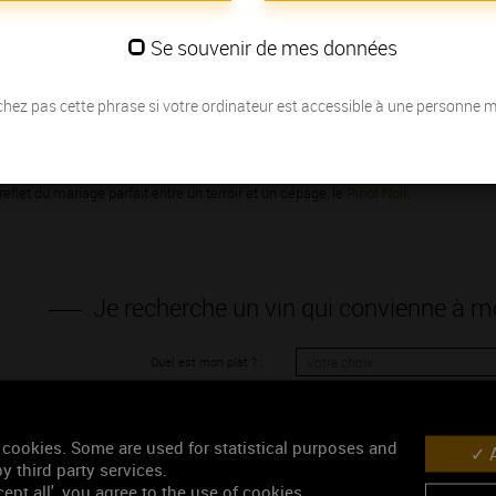
 vous dévoileront toute la subtilité des
vins de Bourgogne.
Au fil de vos envi
Se souvenir de mes données
un initié pour savourer l’exceptionnelle
diversité aromatique
, si caractéristique
ions. Vous serez étonné à la vue de toutes les combinaisons possibles. Avec s
hez pas cette phrase si votre ordinateur est accessible à une personne 
, aiment se marier à tous les types de cuisines, en France et dans le monde.
gne
, dont la fraîcheur et la délicatesse feront la joie de vos amis au moment 
agrumes
. Nés du
Chardonnay
, ils puisent dans chaque parcelle leur personnalité
 reflet du mariage parfait entre un terroir et un cépage, le
Pinot Noir
.
Je recherche un vin qui convienne à
Quel est mon plat ? :
Affinez vot
V
 cookies. Some are used for statistical purposes and
A
y third party services.
ept all', you agree to the use of cookies.