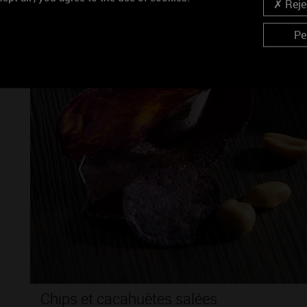
Rejec
Idées accords mets et vins
Pe
Chips et cacahuètes salées