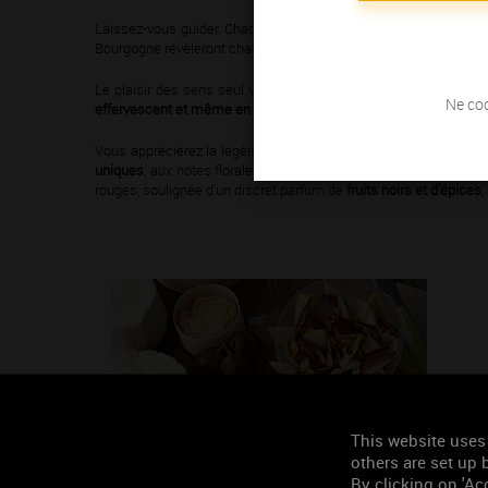
Laissez-vous guider. Chaque recette, chaque accord avec un vin
Bourgogne révèleront chacune de vos recettes. Nul besoin d’être 
Le plaisir des sens seul vous fera vivre toutes sortes d’émot
Ne coc
effervescent et même en rosé,
les vins de Bourgogne, gourmands
Vous apprécierez la légèreté des bulles du
Crémant de Bourgo
uniques
, aux notes florales et
aux arômes de fruits frais et d’
rouges, soulignée d’un discret parfum de
fruits noirs et d’épices
,
This website uses
others are set up b
By clicking on 'Acc