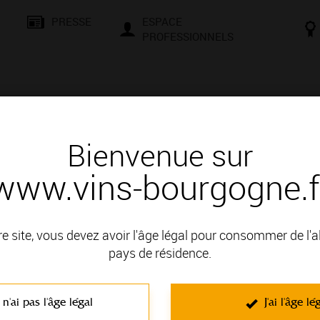
PRESSE
ESPACE
PROFESSIONNELS
& SAVOIR-FAIRE
CONSEILS ET DÉGUSTATION
VISITES E
Bienvenue sur
www.vins-bourgogne.f
n pour chaque plat
Je recherche un vin qui convienne à mon menu
convienne à mon menu
re site, vous devez avoir l'âge légal pour consommer de l'
er un bon repas.
pays de résidence.
s suggestions de vins. Plusieurs propositions vous permettront d’
 n'ai pas l'âge légal
J'ai l'âge lé