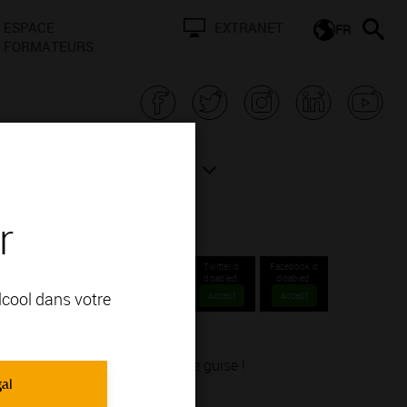
ESPACE
EXTRANET
FR
FORMATEURS
N BOURGOGNE
ACTUALITÉS
r
Twitter is
Facebook is
disabled.
disabled.
alcool dans votre
Accept
Accept
explorer notre vignoble à votre guise !
gal