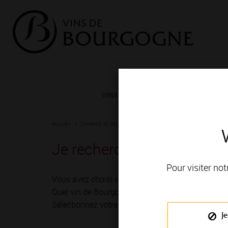
VINS ET TERROIRS
VIGNERONS 
Accueil
Conseils et dégustation
Les meilleurs accords
Un vi
Je recherche un vin qui 
Pour visiter not
Vous avez choisi vos recettes, vous allez mitonn
Quel vin de Bourgogne devez-vous choisir ?
Sélectionnez votre type de plat pour accéder à no
Je