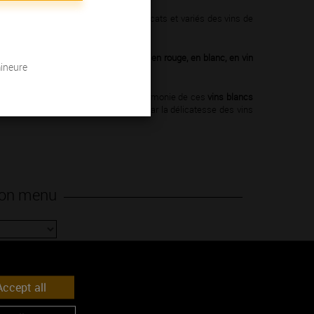
es, découvrez comment les
arômes
délicats et variés des vins de
 des vins de Bourgogne.
es
84 Appellations d’Origine Contrôlée
,
en rouge, en blanc, en vin
mineure
de trinquer avec eux. Vous goûterez l’harmonie de ces
vins blancs
 unique. Vous vous laisserez séduire par la délicatesse des vins
 mon menu
re recherche
ALIDEZ
ccept all