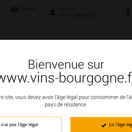
PRESSE
ESPACE
PROFESSIONNELS
& SAVOIR-FAIRE
CONSEILS ET DÉGUSTATION
VISITES E
Bienvenue sur
www.vins-bourgogne.f
 d'un vin
c
re site, vous devez avoir l'âge légal pour consommer de l'
pays de résidence.
IGNOBLE DE LA CÔTE DE BEAUNE; il fait partie des Appellatio
 n'ai pas l'âge légal
J'ai l'âge lé
C'est un vin blanc non effervescent élaboré à partir du cépage Chard
seche
. Caractérisés par la richesse de leur bouquet, ce sont des vi