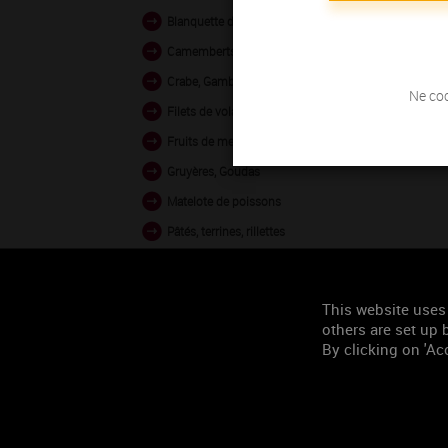
Blanquette de volaille
Camemberts, Bries
Crabe, Gambas vapeur
Ne coc
Filets de volaille grillés
Fruits de mer en sauce
Gruyères, Goudas
Matelote de poissons
Pâtés, terrines, rillettes
Poissons au four
Poissons crus
This website uses
Veau en sauce
others are set up b
By clicking on 'Acc
Occasion de
consommation