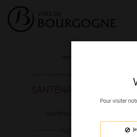
VINS ET TERROIRS
VIGNERONS 
Accueil
Conseils et dégustation
Les meilleurs accords
Fiche
SANTENAY 1ER CRU blan
Pour visiter not
SANTENAY 1ER CRU blanc est produit en V
Je
PLATS EN ACCORD