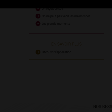
On reçoit ce soir
On ne peut pas venir les mains vides
Les grands moments
EN SAVOIR PLUS
Découvrir l'appellation
NOS RES