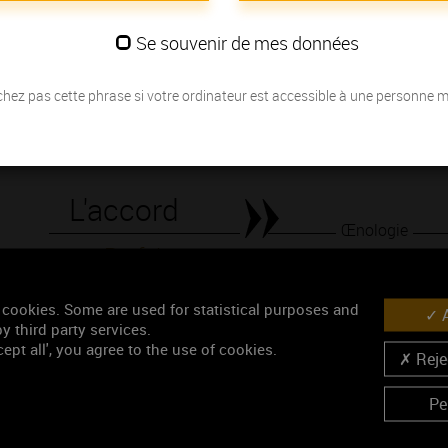
également beaucoup de fraîcheur de goût.
Se souvenir de mes données
Les millésimes
hez pas cette phrase si votre ordinateur est accessible à une personne 
Découvrez la meilleure année pour ouvrir votre bouteille en fonction de
Votre choix :
L'accord
Œnologie
Parfait
Conseil de dégustation
 cookies. Some are used for statistical purposes and
A
Découvrez les arômes du SANTENAY 1ER CRU blanc
y third party services.
ept all', you agree to the use of cookies.
Rejec
Pe