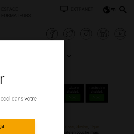
ESPACE
EXTRANET
FR
FORMATEURS
N BOURGOGNE
ACTUALITÉS
r
Twitter is
Facebook is
disabled.
disabled.
alcool dans votre
Accept
Accept
ns Communales 1er cru.
gal
onnay; vous apprécierez ses arômes de
Rose
,
Pivoine
,
Figue
ns consistants avec une certaine onctuosité en bouche mais