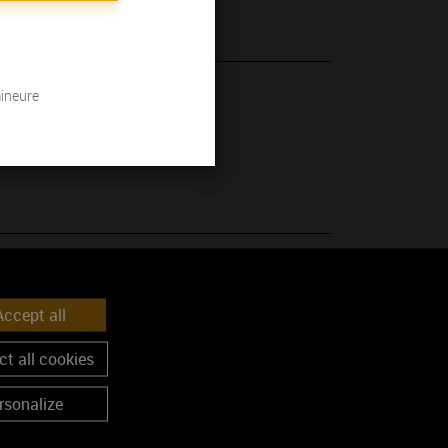
mineure
 son millésime.
ccept all
t all cookies
rsonalize