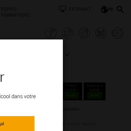
ESPACE
EXTRANET
FR
FORMATEURS
N BOURGOGNE
ACTUALITÉS
r
Twitter is
Facebook is
disabled.
disabled.
alcool dans votre
Accept
Accept
partie des Appellations Régionales.
gal
onnay; vous apprécierez ses arômes de
Pomme
,
Noisette
.