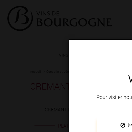
VINS ET TERROIRS
VIGNERONS 
Accueil
Conseils et dégustation
Les meilleurs accords
Fiche
CREMANT DE BOURGOGN
Pour visiter not
CREMANT DE BOURGOGNE blanc est produi
Je
PLATS EN ACCORD