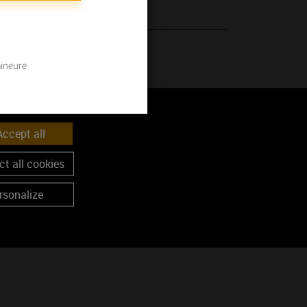
 son millésime.
mineure
ccept all
t all cookies
rsonalize
anc