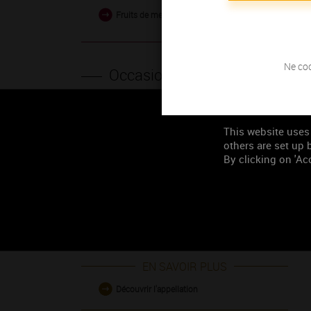
Fruits de mer en sauce
Ne coc
Occasion de
consommation
Tous les deux
This website uses
others are set up b
On a une soirée
By clicking on 'Acc
On reçoit ce soir
On ne peut pas venir les mains vides
Les grands moments
EN SAVOIR PLUS
Découvrir l'appellation