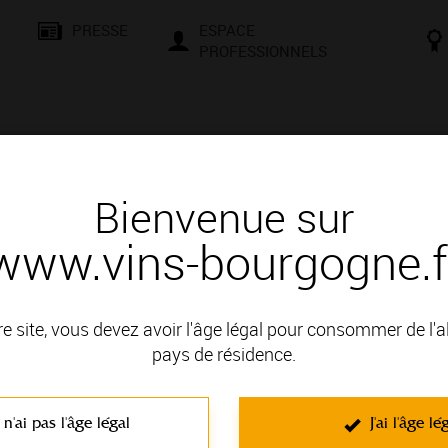
PRESSE
ESPACE
PROFESSIONNELS
& SAVOIR-FAIRE
CONSEILS ET DÉGUSTATION
VISITES E
Bienvenue sur
www.vins-bourgogne.f
 d'un vin
E blanc
re site, vous devez avoir l'âge légal pour consommer de l'
pays de résidence.
t en APPELLATIONS COMMUNES A TOUS LES VIGNOBLES; il fait 
 n'ai pas l'âge légal
J'ai l'âge lé
C'est un vin blanc effervescent élaboré à partir du cépage Chard
indéfini.