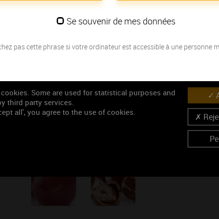
Les millésimes
Se souvenir de mes données
Découvrez la meilleure année pour ouvrir votre bouteille en fonction de
hez pas cette phrase si votre ordinateur est accessible à une personne 
Votre choix :
L'accord
 cookies. Some are used for statistical purposes and
A
y third party services.
Œnologie
ept all', you agree to the use of cookies.
Parfait
Rejec
Conseil de dégustation
Pe
Découvrez les arômes du CREMANT DE BOURGOGNE bl