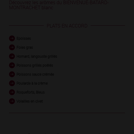
Découvrez les arômes du BIENVENUE-BATARD-
MONTRACHET blanc
PLATS EN ACCORD
Epoisses
Foies gras
Homard, langouste grillés
Poissons grillés poêlés
Poissons sauce crémée
Poularde à la crème
Roqueforts, Bleus
Volailles en civet