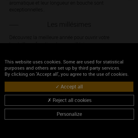
aromatique et leur longueur en bouche sont
exceptionnelles..
Les millésimes
Découvrez la meilleure année pour ouvrir votre
bouteille en fonction de son millésime.
Votre choix :
This website uses cookies. Some are used for statistical
purposes and others are set up by third party services.
By clicking on 'Accept all', you agree to the use of cookies.
Accept all
L'accord
Reject all cookies
Parfait
Personalize
Œnologie
Conseil de dégustation