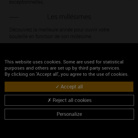
exceptionnelles..
Les millésimes
Découvrez la meilleure année pour ouvrir votre
bouteille en fonction de son millésime.
Votre choix :
This website uses cookies. Some are used for statistical
purposes and others are set up by third party services.
By clicking on 'Accept all', you agree to the use of cookies.
L'accord
Accept all
Reject all cookies
Parfait
Personalize
Œnologie
Conseil de dégustation
Découvrez les arômes du CHEVALIER-MONTRACHET