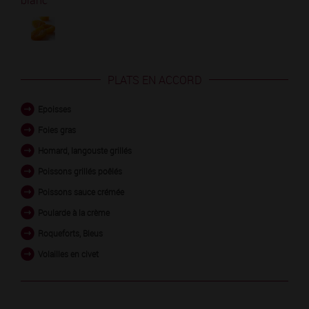
blanc
PLATS EN ACCORD
Epoisses
Foies gras
Homard, langouste grillés
Poissons grillés poêlés
Poissons sauce crémée
Poularde à la crème
Roqueforts, Bleus
Volailles en civet