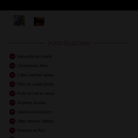
Découvrez les arômes du PERNAND-VERGELESSES
1ER CRU blanc
PLATS EN ACCORD
Blanquette de volaille
Camemberts, Bries
Crabe, Gambas vapeur
Filets de volaille grillés
Fruits de mer en sauce
Gruyères, Goudas
Matelote de poissons
Pâtés, terrines, rillettes
Poissons au four