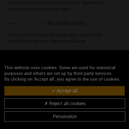
certaine onctuosité en bouche mais également
beaucoup de fraîcheur de goût.
Les millésimes
Découvrez la meilleure année pour ouvrir votre
bouteille en fonction de son millésime.
Votre choix :
This website uses cookies. Some are used for statistical
purposes and others are set up by third party services.
By clicking on 'Accept all', you agree to the use of cookies.
L'accord
Accept all
Reject all cookies
Parfait
Personalize
Œnologie
Conseil de dégustation