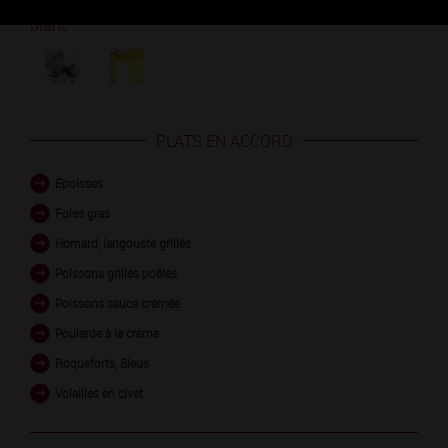
Découvrez les arômes du CHASSAGNE-MONTRACHET
blanc
PLATS EN ACCORD
Epoisses
Foies gras
Homard, langouste grillés
Poissons grillés poêlés
Poissons sauce crémée
Poularde à la crème
Roqueforts, Bleus
Volailles en civet