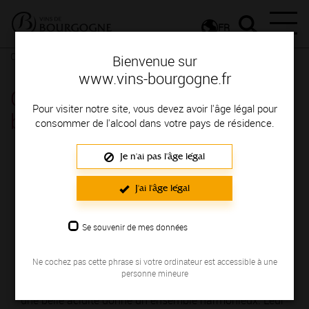
FR
Conseils et dégustation
Les meilleurs accords
Fiche d'un vin
Bienvenue sur
www.vins-bourgogne.fr
CHASSAGNE-MONTRACHET
Pour visiter notre site, vous devez avoir l'âge légal pour
blanc
consommer de l'alcool dans votre pays de résidence.
Je n'ai pas l'âge légal
CHASSAGNE-MONTRACHET blanc est
produit en VIGNOBLE DE LA CÔTE DE
J'ai l'âge légal
BEAUNE; il fait partie des Appellations
Communales.
Se souvenir de mes données
C'est un vin blanc non effervescent élaboré à partir du
Ne cochez pas cette phrase si votre ordinateur est accessible à une
cépage Chardonnay; vous apprécierez ses arômes de
personne mineure
Tisane
,
Miel
. Leur moelleux idéalement soutenu par
une belle acidité donne un ensemble harmonieux. Leur