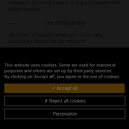
expression aromatique et leur longueur en bouche sont
exceptionnelles..
Les millésimes
Découvrez la meilleure année pour ouvrir votre
bouteille en fonction de son millésime.
Votre choix :
This website uses cookies. Some are used for statistical
purposes and others are set up by third party services.
By clicking on 'Accept all', you agree to the use of cookies.
L'accord
Accept all
Reject all cookies
Parfait
Personalize
Œnologie
Conseil de dégustation