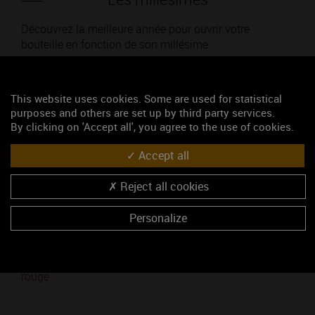
Découvrez la meilleure année pour ouvrir votre
bouteille en fonction de son millésime.
Votre choix :
This website uses cookies. Some are used for statistical
purposes and others are set up by third party services.
By clicking on 'Accept all', you agree to the use of cookies.
L'accord
Accept all
Reject all cookies
Parfait
Personalize
Œnologie
Conseil de dégustation
Découvrez les arômes du GRIOTTE-CHAMBERTIN
rouge