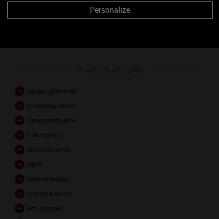
Personalize
PLATS EN ACCORD
Agneau grillé et rôti
Brochettes, kebabs
Camemberts, Bries
Foie, rognons
Gibiers à plumes
Lapin
Pâtes et risottos
Porc grillé ou rôti
Rôti de boeuf