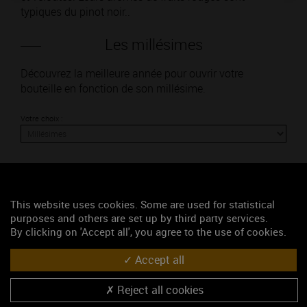
typiques du pinot noir..
Les millésimes
Découvrez la meilleure année pour ouvrir votre
bouteille en fonction de son millésime.
Votre choix :
L'accord
This website uses cookies. Some are used for statistical
purposes and others are set up by third party services.
By clicking on 'Accept all', you agree to the use of cookies.
Parfait
Accept all
Œnologie
Conseil de dégustation
Reject all cookies
Découvrez les arômes du VOSNE-ROMANEE rouge