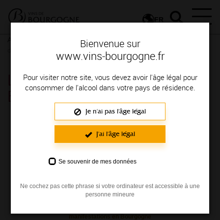
FR
Actualités
Nos actualités
Newsletter
Lire la Lettre des Vins
Bienvenue sur
de Bourgogne
www.vins-bourgogne.fr
Lire la Lettre des Vins de
Pour visiter notre site, vous devez avoir l'âge légal pour
consommer de l'alcool dans votre pays de résidence.
Bourgogne
Je n'ai pas l'âge légal
Chaque mois, nous vous proposons de
J'ai l'âge légal
retrouver les dernières actualités de
Bourgogne, des idées de recettes, de balades,
de découverte grâce à
La lettre des vins de
Se souvenir de mes données
Bourgogne
.
Ne cochez pas cette phrase si votre ordinateur est accessible à une
personne mineure
Découvrez les programmes des différentes
manifestations en Bourgogne