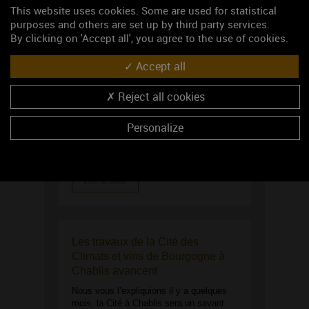
This website uses cookies. Some are used for statistical
purposes and others are set up by third party services.
By clicking on 'Accept all', you agree to the use of cookies.
Nouvelle formation à l’Ecole des
Accept all
Vins : « Les Grands Crus :
l'exceptionnel à prix raisonnable
Reject all cookies
»
L’Ecole des vins de Bourgogne ouvre une
Personalize
nouvelle formation sur les Grands Crus
de Bourgogne.
Lire la suite
Les travaux de la Cité des
Climats et vins de Bourgogne à
Chablis avancent
Nous vous l’expliquions il y a quelques
mois, la Cité à Chablis sera un savant