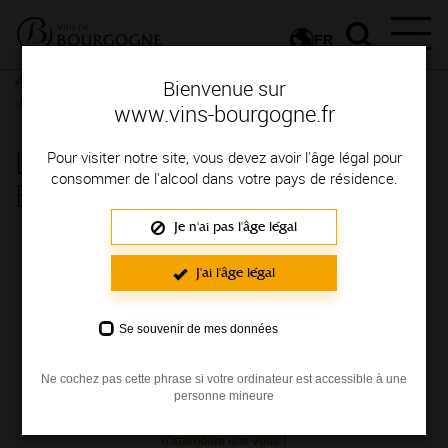
FR
Actualités
Nos actualités
Newsletter
Lire la Lettre des Vins
Bienvenue sur
de Bourgogne
www.vins-bourgogne.fr
Lire la Lettre des Vins de
Pour visiter notre site, vous devez avoir l'âge légal pour
consommer de l'alcool dans votre pays de résidence.
Bourgogne
Je n'ai pas l'âge légal
Chaque mois, nous vous proposons de
J'ai l'âge légal
retrouver les dernières actualités de
Bourgogne, des idées de recettes, de balades,
de découverte grâce à
La lettre des vins de
Se souvenir de mes données
Bourgogne
.
Ne cochez pas cette phrase si votre ordinateur est accessible à une
personne mineure
Où que vous soyez, les vignerons bourguignons
n’attendent que vous !