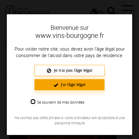
FR
Actualités
Agenda
Rendez-vous
Bienvenue sur
www.vins-bourgogne.fr
Les Jeudis Vignobles &
Pour visiter notre site, vous devez avoir l'âge légal pour
Découvertes à la Maison Jean
consommer de l'alcool dans votre pays de résidence.
Loron - La Chapelle-De-
Je n'ai pas l'âge légal
Guinchay
J'ai l'âge légal
Se souvenir de mes données
Ne cochez pas cette phrase si votre ordinateur est accessible à une
personne mineure