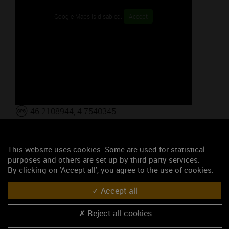
Google Maps is disabled.
Accept
46.2108944, 4.7540345
S'y rendre
This website uses cookies. Some are used for statistical
Les événements du mois
purposes and others are set up by third party services.
By clicking on 'Accept all', you agree to the use of cookies.
Wine Tour en Mâconnais - Départ de Mâcon
Accept all
Les jeudis Vignobles & Découvertes : Atelier de peinture à côté des
vignes
Reject all cookies
Les jeudis "Vignobles & Découvertes" - Les climats de Pouilly-