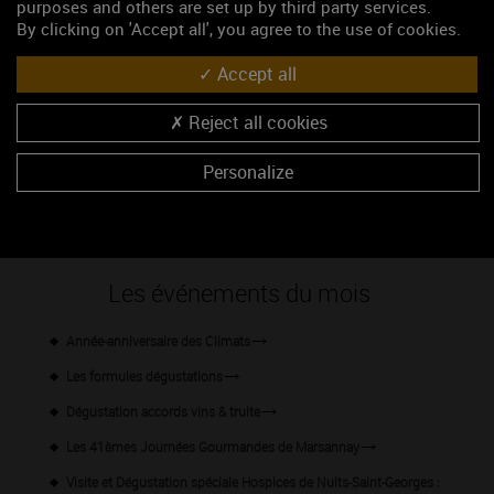
purposes and others are set up by third party services.
By clicking on 'Accept all', you agree to the use of cookies.
Accept all
Reject all cookies
Personalize
47.2714356, 4.99237379
S'y rendre
Les événements du mois
Année-anniversaire des Climats
Les formules dégustations
Dégustation accords vins & truite
Les 41èmes Journées Gourmandes de Marsannay
Visite et Dégustation spéciale Hospices de Nuits-Saint-Georges :