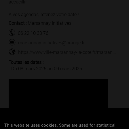
accueillir.
A vos agendas, retenez votre date !
Contact :
Marsannay Initiatives
06 22 10 33 76
marsannay-initiatives@orange.fr
https://www.ville-marsannay-la-cote.fr/marsan...
Toutes les dates :
- Du 08 mars 2025 au 09 mars 2025
This website uses cookies. Some are used for statistical
Google Maps is disabled.
Accept