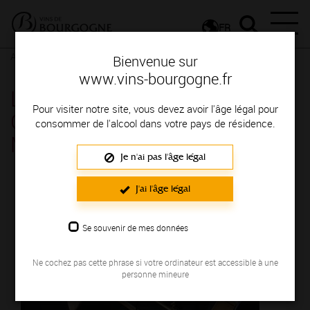
FR
Actualités
Agenda
Rendez-vous
Bienvenue sur
www.vins-bourgogne.fr
Les 41èmes Journées
Pour visiter notre site, vous devez avoir l'âge légal pour
Gourmandes de Marsannay -
consommer de l'alcool dans votre pays de résidence.
Marsannay-La-Cote
Je n'ai pas l'âge légal
J'ai l'âge légal
Se souvenir de mes données
Ne cochez pas cette phrase si votre ordinateur est accessible à une
personne mineure