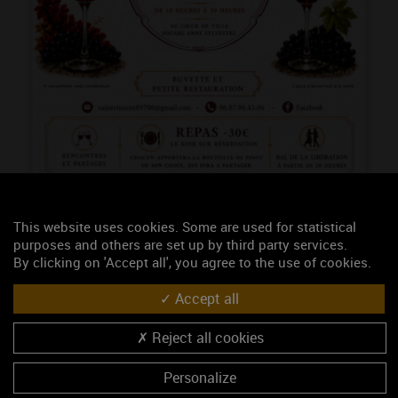
This website uses cookies. Some are used for statistical
purposes and others are set up by third party services.
By clicking on 'Accept all', you agree to the use of cookies.
Célébration du cépage Pinot Noir
Accept all
Pour cette première édition, des vignerons producteurs
de vins de l'Yonne, issus du cépage Pinot Noir, seront
Reject all cookies
présents au cœur de ville de TONNERRE. Au
programme découverte et dégustation ! Présence de
Personalize
stands de vignerons, et de métiers de ...