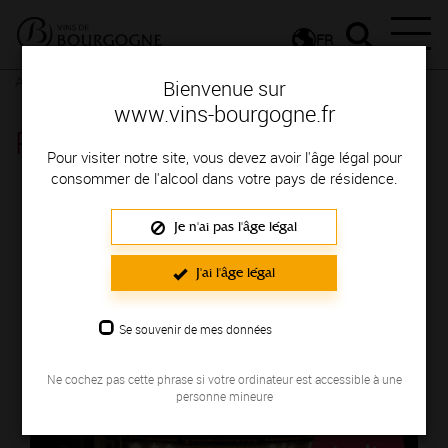
FR
Actualités
Agenda
Rendez-vous
Bienvenue sur
www.vins-bourgogne.fr
Rendez-vous
Pour visiter notre site, vous devez avoir l'âge légal pour
consommer de l'alcool dans votre pays de résidence.
ÉVÉNEMENTS
Je n'ai pas l'âge légal
LE 13/08/2026
J'ai l'âge légal
Se souvenir de mes données
Ne cochez pas cette phrase si votre ordinateur est accessible à une
personne mineure