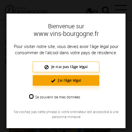
FR
Actualités
Agenda
Rendez-vous
Bienvenue sur
www.vins-bourgogne.fr
Les Jeudis Vignobles &
Pour visiter notre site, vous devez avoir l'âge légal pour
Découvertes au Hameau -
consommer de l'alcool dans votre pays de résidence.
Romaneche-Thorins
Je n'ai pas l'âge légal
Le 29 septembre 2022
J'ai l'âge légal
Se souvenir de mes données
Ne cochez pas cette phrase si votre ordinateur est accessible à une
personne mineure