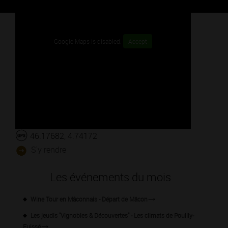
Google Maps is disabled.
Accept
46.17682, 4.74172
S'y rendre
Les événements du mois
Wine Tour en Mâconnais - Départ de Mâcon
Les jeudis "Vignobles & Découvertes" - Les climats de Pouilly-
Fuissé