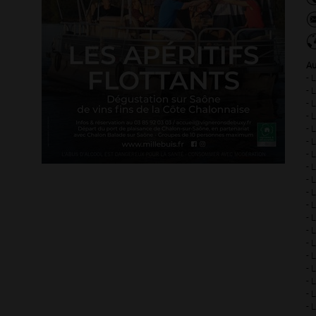
Au
- 
- 
- 
- 
- 
- 
- 
- 
- 
- 
- 
- 
- 
- 
- 
- 
- 
- 
- 