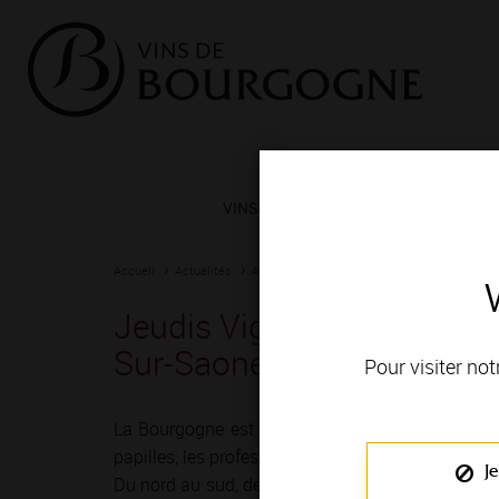
VINS ET TERROIRS
VIGNERONS 
Accueil
Actualités
Agenda
Rendez-vous
Jeudis Vignobles & Découve
Sur-Saone
Pour visiter not
La Bourgogne est depuis toujours une terre de r
papilles, les professionnels du vin ont imaginé mil
Je
Du nord au sud, de Chablis à Mâcon, vignerons e