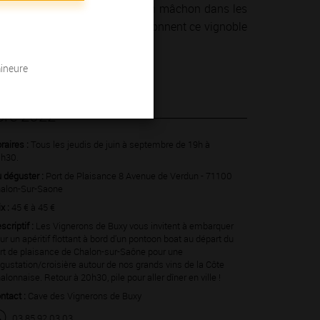
un concert dans un cellier, d’un mâchon dans les
 hommes et des femmes qui façonnent ce vignoble
mineure
bre 2022
raires :
Tous les jeudis de juin à septembre de 19h à
h30.
 déguster :
Port de Plaisance 8 Avenue de Verdun - 71100
alon-Sur-Saone
ix :
45 € à 45 €
scriptif :
Les Vignerons de Buxy vous invitent à embarquer
ur un apéritif flottant à bord d’un pontoon boat au départ du
rt de plaisance de Chalon-sur-Saône pour une
gustation/croisière autour de nos grands vins de la Côte
alonnaise. Retour à 20h30, pile pour aller dîner en ville !
ntact :
Cave des Vignerons de Buxy
03 85 92 03 03