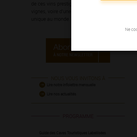
de ces vins prestigieux et généreux ! Le temps 
vignes, voire d’une course à pied sur
la Route de
unique au monde.
Ne coc
NOUS VOUS INVITONS À
Lire notre infolettre mensuelle
Lire nos actualités
PROGRAMME
Guide des Caves Touristiques Labellisées