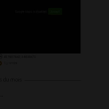
Google Maps is disabled.
Accept
46.7807640, 4.8539470
S'y rendre
s du mois