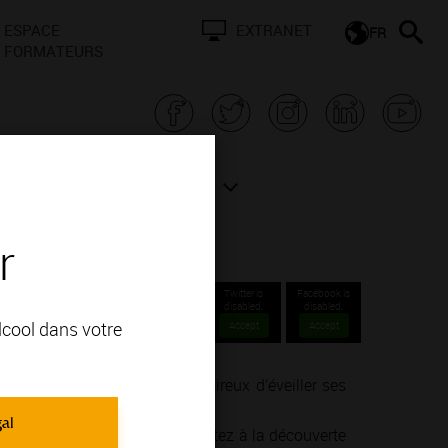
ESPACE
EXTRANET
FR
FORMATEURS
N BOURGOGNE
ACTUALITÉS
r
halon-
Twitter is
Facebook is
disabled.
disabled.
alcool dans votre
Accept
Accept
nné ou un simple amateur désireux d’éveiller ses
ie de la vinification.
gal
endre, goûter, ressentir… Partez à la découverte