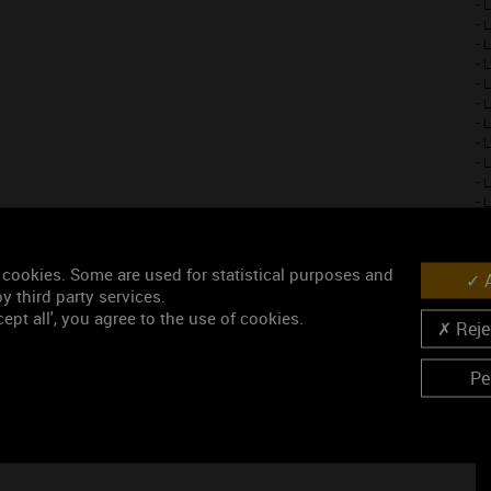
- 
- 
- 
- 
- 
- 
- 
- 
- 
- 
- 
- 
- 
- 
 cookies. Some are used for statistical purposes and
A
- 
y third party services.
- 
ept all', you agree to the use of cookies.
Rejec
Pe