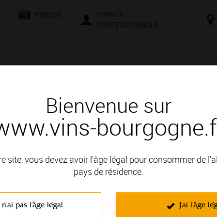
PRESSE
ESPACE
PROFESSIONNELS
& SAVOIR-FAIRE
CONSEILS ET DÉGUSTATION
VISITES E
Bienvenue sur
www.vins-bourgogne.f
rtes - Les Apéritifs Flottants - C
re site, vous devez avoir l'âge légal pour consommer de l'
pays de résidence.
encontres, d’échanges et de culture. Que vous soyez un passio
le et une façons de vous initier aux secrets de la terre et à la mag
 n'ai pas l'âge légal
J'ai l'âge lé
t négociants vous attendent pour des moments conviviaux. Compr