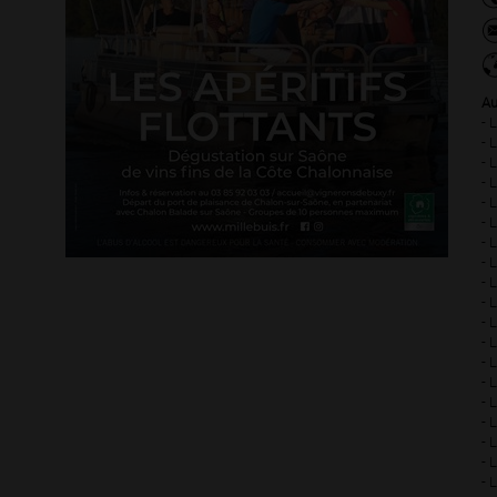
Au
- 
- 
- 
- 
- 
- 
- 
- 
- 
- 
- 
- 
- 
- 
- 
- 
- 
- 
- 