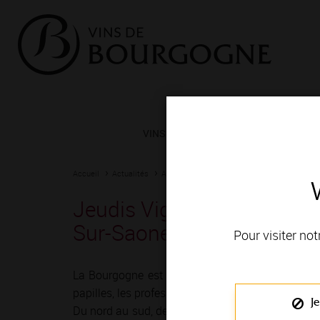
VINS ET TERROIRS
VIGNERONS 
Accueil
Actualités
Agenda
Rendez-vous
Jeudis Vignobles & Découve
Sur-Saone
Pour visiter not
La Bourgogne est depuis toujours une terre de r
papilles, les professionnels du vin ont imaginé mil
Je
Du nord au sud, de Chablis à Mâcon, vignerons e