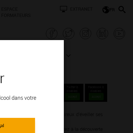
ESPACE
EXTRANET
FR
FORMATEURS
N BOURGOGNE
ACTUALITÉS
r
halon-
Twitter is
Facebook is
disabled.
disabled.
alcool dans votre
Accept
Accept
nné ou un simple amateur désireux d’éveiller ses
ie de la vinification.
gal
endre, goûter, ressentir… Partez à la découverte