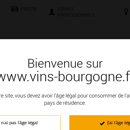
PRESSE
ESPACE
PROFESSIONNELS
& SAVOIR-FAIRE
CONSEILS ET DÉGUSTATION
VISITES E
Bienvenue sur
www.vins-bourgogne.f
rtes - Les Apéritifs Flottants - C
re site, vous devez avoir l'âge légal pour consommer de l'
pays de résidence.
encontres, d’échanges et de culture. Que vous soyez un passio
le et une façons de vous initier aux secrets de la terre et à la mag
 n'ai pas l'âge légal
J'ai l'âge lé
t négociants vous attendent pour des moments conviviaux. Compr