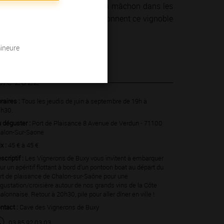
un concert dans un cellier, d’un mâchon dans les
 hommes et des femmes qui façonnent ce vignoble
mineure
bre 2022
raires :
Tous les jeudis de juin à septembre de 19h à
h30.
 déguster :
Port de Plaisance 8 Avenue de Verdun - 71100
alon-Sur-Saone
ix :
45 € à 45 €
scriptif :
Les Vignerons de Buxy vous invitent à embarquer
ur un apéritif flottant à bord d’un pontoon boat au départ du
rt de plaisance de Chalon-sur-Saône pour une
gustation/croisière autour de nos grands vins de la Côte
alonnaise. Retour à 20h30, pile pour aller dîner en ville !
ntact :
Cave des Vignerons de Buxy
03 85 92 03 03