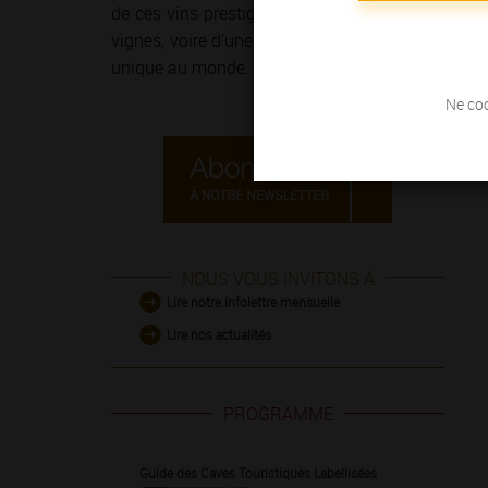
de ces vins prestigieux et généreux ! Le temps 
vignes, voire d’une course à pied sur
la Route de
unique au monde.
Ne coc
NOUS VOUS INVITONS À
Lire notre infolettre mensuelle
Lire nos actualités
PROGRAMME
Guide des Caves Touristiques Labellisées