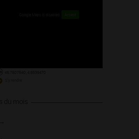
Google Maps is disabled.
Accept
46.7807640, 4.8539470
S'y rendre
s du mois