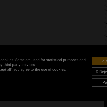
- 
- 
- 
- 
- 
- 
- 
- 
- 
- 
- 
- 
- 
- 
 cookies. Some are used for statistical purposes and
A
- 
y third party services.
- 
ept all', you agree to the use of cookies.
Rejec
Pe