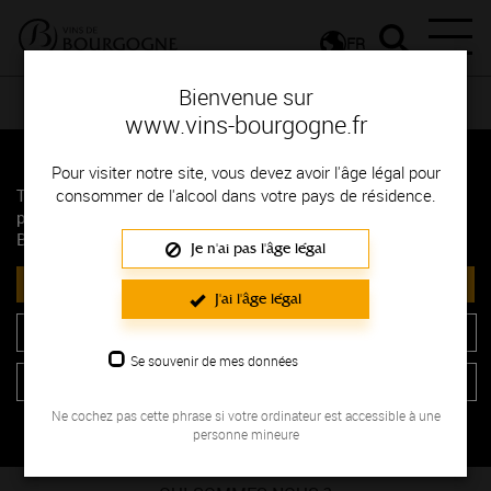
FR
Bienvenue sur
www.vins-bourgogne.fr
Pour visiter notre site, vous devez avoir l'âge légal pour
consommer de l'alcool dans votre pays de résidence.
This website uses cookies. Some are used for statistical
purposes and others are set up by third party services.
By clicking on 'Accept all', you agree to the use of cookies.
Je n'ai pas l'âge légal
Accept all
NOS RESSOURCES
J'ai l'âge légal
BOURGOGNE MAPS
Reject all cookies
Se souvenir de mes données
CHIFFRES CLÉS
Personalize
E-LEARNING
Ne cochez pas cette phrase si votre ordinateur est accessible à une
personne mineure
FAQ