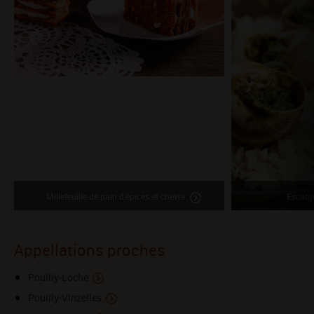
Millefeuille de pain d’épices et chèvre
Escarg
Appellations proches
Pouilly-Loché
Pouilly-Vinzelles