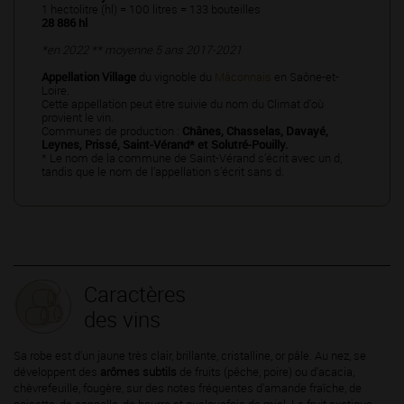
1 hectolitre (hl) = 100 litres = 133 bouteilles
28 886 hl
*en 2022 ** moyenne 5 ans 2017-2021
Appellation Village
du vignoble du
Mâconnais
en Saône-et-
Loire.
Cette appellation peut être suivie du nom du Climat d’où
provient le vin.
Communes de production :
Chânes, Chasselas, Davayé,
Leynes, Prissé, Saint-Vérand* et Solutré-Pouilly.
* Le nom de la commune de Saint-Vérand s’écrit avec un d,
tandis que le nom de l’appellation s’écrit sans d.
Caractères
des vins
Sa robe est d’un jaune très clair, brillante, cristalline, or pâle. Au nez, se
développent des
arômes subtils
de fruits (pêche, poire) ou d’acacia,
chèvrefeuille, fougère, sur des notes fréquentes d’amande fraîche, de