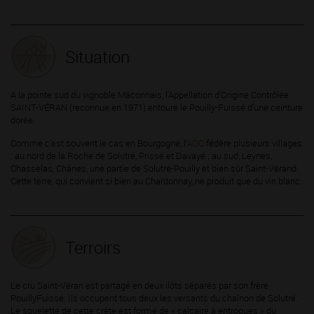
Situation
A la pointe sud du vignoble Mâconnais, l’Appellation d’Origine Contrôlée
SAINT-VÉRAN (reconnue en 1971) entoure le Pouilly-Fuissé d’une ceinture
dorée.
Comme c’est souvent le cas en Bourgogne, l’
AOC
fédère plusieurs villages
: au nord de la Roche de Solutré, Prissé et Davayé ; au sud, Leynes,
Chasselas, Chânes, une partie de Solutré-Pouilly et bien sûr Saint-Vérand.
Cette terre, qui convient si bien au Chardonnay, ne produit que du vin blanc.
Terroirs
Le cru Saint-Véran est partagé en deux ilôts séparés par son frère
PouillyFuissé. Ils occupent tous deux les versants du chaînon de Solutré.
Le squelette de cette crête est formé de « calcaire à entroques » du