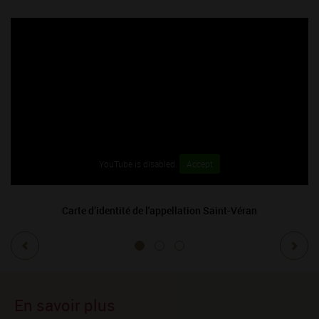
YouTube is disabled.
Accept
Carte d’identité de l'appellation Saint-Véran
L'
En savoir plus