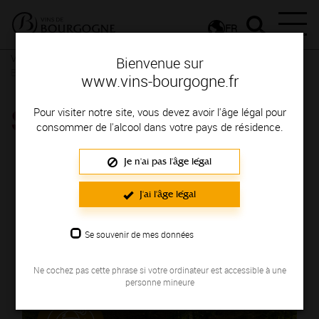
FR
Vins et Terroirs
La Bourgogne et ses Appellations
La
Bienvenue sur
Bourgogne, une localisation privilégiée
www.vins-bourgogne.fr
SAINT-VÉRAN
Pour visiter notre site, vous devez avoir l'âge légal pour
consommer de l'alcool dans votre pays de résidence.
Je n'ai pas l'âge légal
J'ai l'âge légal
Se souvenir de mes données
Ne cochez pas cette phrase si votre ordinateur est accessible à une
personne mineure